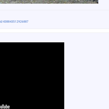
nd/438843512926887