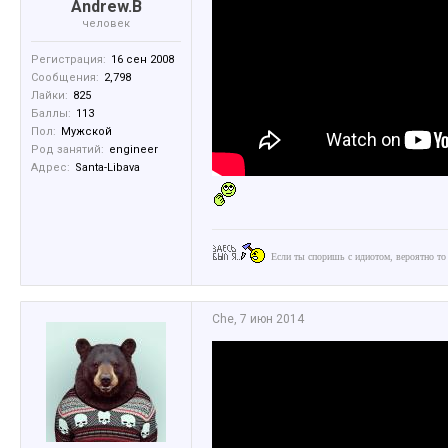
Andrew.B
человек
Регистрация:
16 сен 2008
Сообщения:
2,798
Лайки:
825
Баллы:
113
Пол:
Мужской
Род занятий:
engineer
Адрес:
Santa-Libava
Если ты споришь с идиотом, вероятно то
Che
,
7 июн 2014