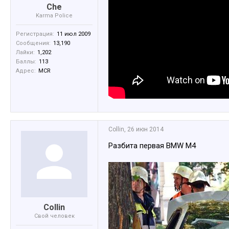
Che
Karma Police
Регистрация:
11 июл 2009
Сообщения:
13,190
Лайки:
1,202
Баллы:
113
Адрес:
MCR
Collin
,
26 июн 2014
Разбита первая BMW M4
Collin
Свой человек