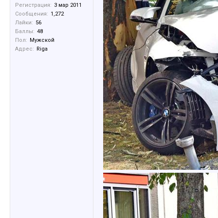
Регистрация:
3 мар 2011
Сообщения:
1,272
Лайки:
56
Баллы:
48
Пол:
Мужской
Адрес:
Riga