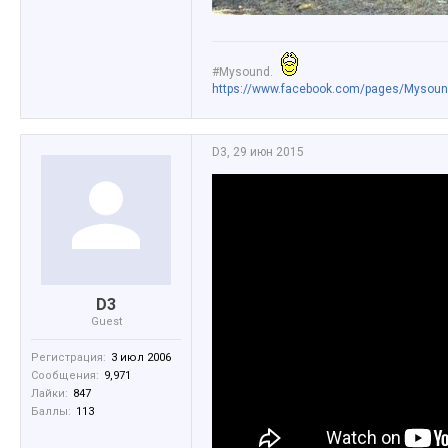
#Mysound.
https://www.facebook.com/pages/Mysou
D3
,
29 июн 2015
D3
Guest
Регистрация:
3 июл 2006
Сообщения:
9,971
Лайки:
847
Баллы:
113