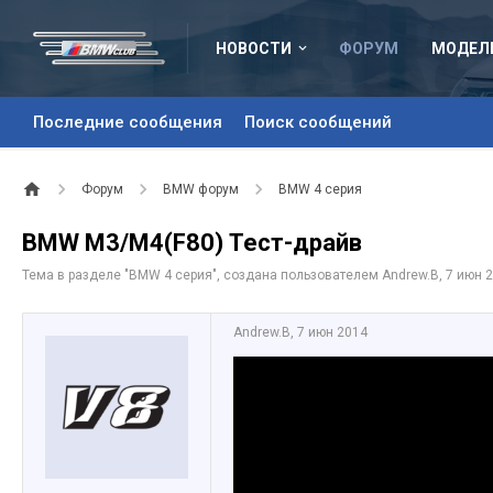
НОВОСТИ
ФОРУМ
МОДЕЛ
Последние сообщения
Поиск сообщений
Форум
BMW форум
BMW 4 серия
BMW M3/M4(F80) Тест-драйв
Тема в разделе "
BMW 4 серия
", создана пользователем
Andrew.B
,
7 июн 
Andrew.B
,
7 июн 2014