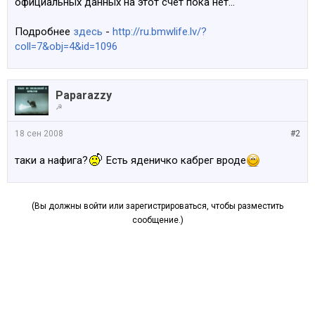
официальных данных на этот счет пока нет...
Подробнее
здесь
-
http://ru.bmwlife.lv/?
coll=7&obj=4&id=1096
Paparazzy
☭
18 сен 2008
#2
таки а нафига?
Есть яденичко кабрег вроде
(Вы должны войти или зарегистрироваться, чтобы разместить
сообщение.)