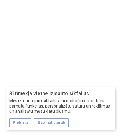
Šī tīmekļa vietne izmanto sīkfailus
Mēs izmantojam sīkfailus, lai nodrošinātu vietnes
pamata funkcijas, personalizētu saturu un reklāmas
un analizētu mūsu datu plūsmu.
Piekrītu
Uzzināt vairāk