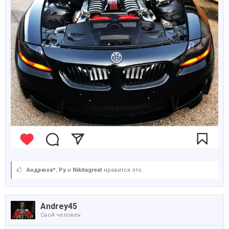
Андрюха*
,
Ру
и
Nikitagreat
нравится это.
Andrey45
Свой человек