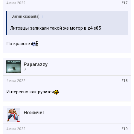
4 июл 2022
#17
Darvin сказал(а):
↑
Литовцы запихали такой же мотор в z4 e85
По красоте
Paparazzy
☭
4 июл 2022
#18
Интересно как рулится
НожичеГ
.
4 июл 2022
#19