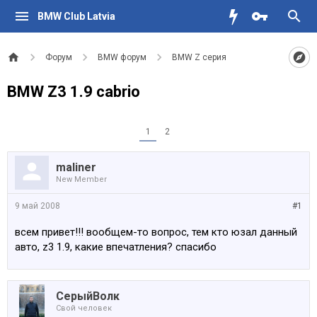
BMW Club Latvia
Форум
BMW форум
BMW Z серия
BMW Z3 1.9 cabrio
1
2
maliner
New Member
9 май 2008
#1
всем привет!!! вообщем-то вопрос, тем кто юзал данный
авто, z3 1.9, какие впечатления? спасибо
СерыйВолк
Свой человек