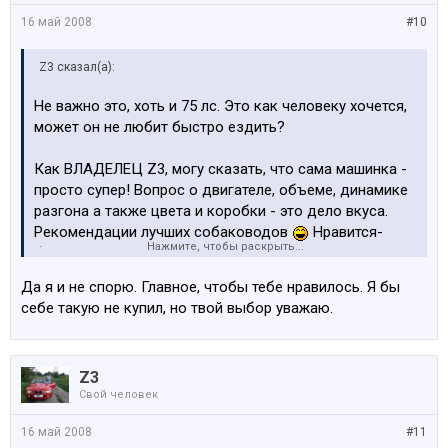
16 май 2008
#10
Z3 сказал(а):
Не важно это, хоть и 75 лс. Это как человеку хочется,
может он не любит быстро ездить?
Как ВЛАДЕЛЕЦ Z3, могу сказать, что сама машинка -
просто супер! Вопрос о двигателе, объеме, динамике
разгона а также цвета и коробки - это дело вкуса.
Рекомендации лучших собаководов
Нравится-
Нажмите, чтобы раскрыть...
бери! А лучше попроси погонять недельку и при
солнечной погоде - отдать обратно уже не сможешь
Да я и не спорю. Главное, чтобы тебе нравилось. Я бы
себе такую не купил, но твой выбор уважаю.
Z3
Свой человек
16 май 2008
#11