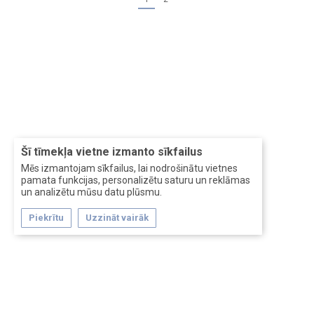
Šī tīmekļa vietne izmanto sīkfailus
Mēs izmantojam sīkfailus, lai nodrošinātu vietnes
pamata funkcijas, personalizētu saturu un reklāmas
un analizētu mūsu datu plūsmu.
Piekrītu
Uzzināt vairāk