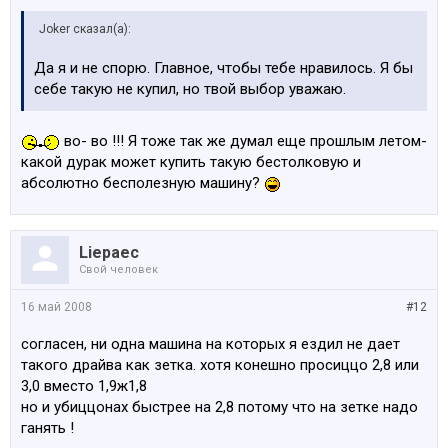
Joker сказал(а):
Да я и не спорю. Главное, чтобы тебе нравилось. Я бы
себе такую не купил, но твой выбор уважаю.
во- во !!! Я тоже так же думал еще прошлым летом-
какой дурак может купить такую бестолковую и
абсолютно бесполезную машину?
Liepaec
Свой человек
16 май 2008
#12
согласен, ни одна машина на которых я ездил не дает
такого драйва как зетка. хотя конешно просиццо 2,8 или
3,0 вместо 1,9ж1,8
но и убиццонах быстрее на 2,8 потому что на зетке надо
ганять !