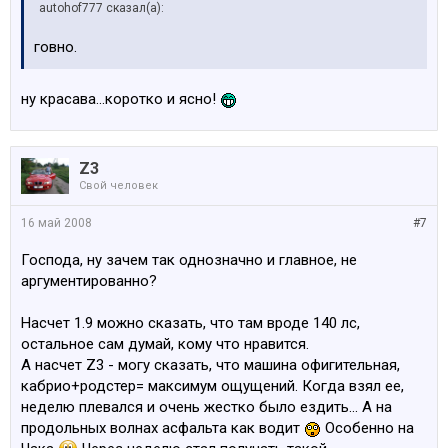
autohof777 сказал(а):
говно.
ну красава...коротко и ясно!
Z3
Свой человек
16 май 2008
#7
Господа, ну зачем так однозначно и главное, не
аргументированно?
Насчет 1.9 можно сказать, что там вроде 140 лс,
остальное сам думай, кому что нравится.
А насчет Z3 - могу сказать, что машина офигительная,
кабрио+родстер= максимум ощущений. Когда взял ее,
неделю плевался и очень жестко было ездить... А на
продольных волнах асфальта как водит
Особенно на