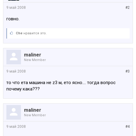
9 май 2008
#2
говно.
Che
нравится это.
maliner
New Member
9 май 2008
#3
то что ета машина не z3 м, ето ясно.... тогда вопрос
почему кака???
maliner
New Member
9 май 2008
#4