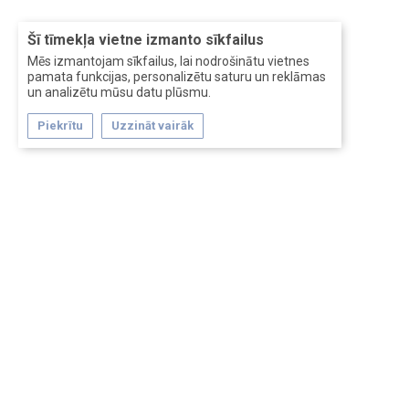
Šī tīmekļa vietne izmanto sīkfailus
Mēs izmantojam sīkfailus, lai nodrošinātu vietnes
pamata funkcijas, personalizētu saturu un reklāmas
un analizētu mūsu datu plūsmu.
Piekrītu
Uzzināt vairāk