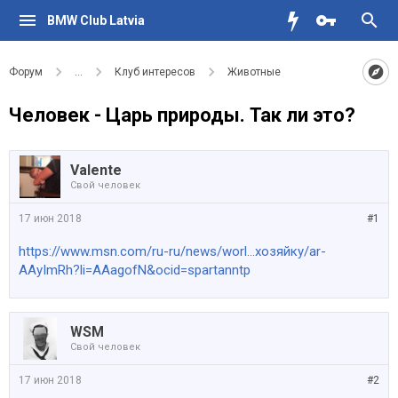
BMW Club Latvia
Форум
...
Клуб интересов
Животные
Человек - Царь природы. Так ли это?
Valente
Свой человек
17 июн 2018
#1
https://www.msn.com/ru-ru/news/worl...хозяйку/ar-
AAyImRh?li=AAagofN&ocid=spartanntp
WSM
Свой человек
17 июн 2018
#2