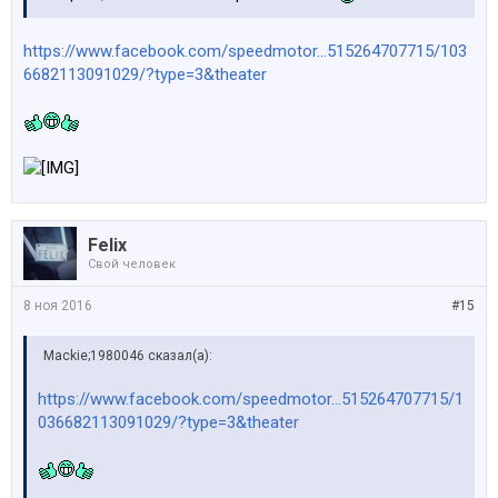
https://www.facebook.com/speedmotor...515264707715/103
6682113091029/?type=3&theater
Felix
Свой человек
8 ноя 2016
#15
Mackie;1980046 сказал(а):
https://www.facebook.com/speedmotor...515264707715/1
036682113091029/?type=3&theater