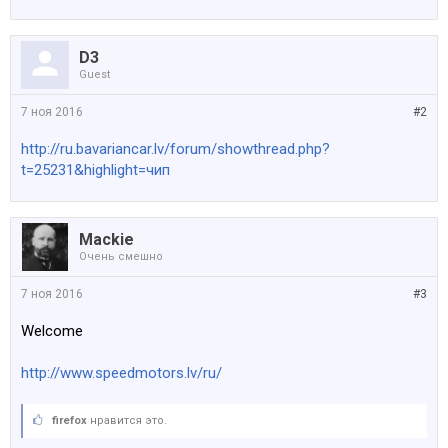
D3
Guest
7 ноя 2016
#2
http://ru.bavariancar.lv/forum/showthread.php?
t=25231&highlight=чип
Mackie
Очень смешно
7 ноя 2016
#3
Welcome
http://www.speedmotors.lv/ru/
firefox
нравится это.