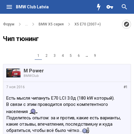
BMW Club Latvia
Форум
...
BMW X5 серия
X5 E70 (2007->)
Чип тюнинг
1
2
3
4
5
6
→
9
M Power
BMWClub
7 ноя 2016
#1
Есть мысля чипануть Е70 LCI 3.0д (180 kW который).
В связи с этим проводится опрос компетентного
населения
Поделитесь опытом: за и против, какие есть варианты,
какие отзывы, впечатления, последствия,ну и куда
обратиться, чтобы всё было чётко...