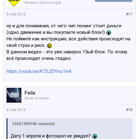
Amateur Gynecologist
8 ноя 2016
#17
ну и для понимания, от чего чип тюнинг стоит деньги
(одно движение и вы покупаете новый блок!)
Не поймите как инструкцию, все действия происходят на
свой страх и риск.
В данном видео - это уже наверно 15ый блок. По этому
всё происходит очень гладко.
https://youtu.be/K72JZYmz1H4
Felix
Свой человек
8 ноя 2016
#18
330d;1980048 сказал(а):
Дату 1 апреля и фотошоп не увидел?