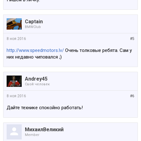
Captain
BMWClub
8 ноя 2016
#5
http://www.speedmotors.lv/
Очень толковые ребята. Сам у
них недавно чиповался ;)
Andrey45
Свой человек
8 ноя 2016
#6
Дайте технике спокойно работать!
МихаилВеликий
Member