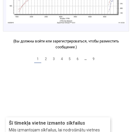
(Вы должны войти или зарегистрироваться, чтобы разместить
сообщение.)
1
2
3
4
5
6
→
9
Šī tīmekļa vietne izmanto sīkfailus
Mēs izmantojam sīkfailus, lai nodrošinātu vietnes