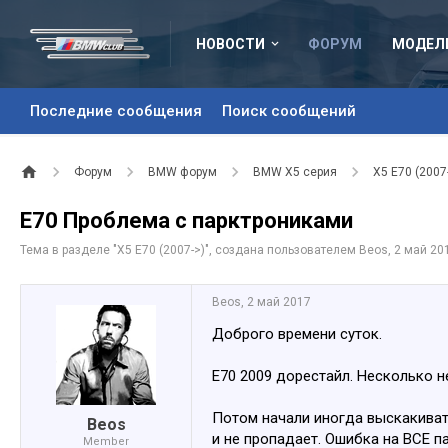
НОВОСТИ
ФОРУМ
МОДЕЛ
Последние сообщения
Поиск сообщений
Форум
BMW форум
BMW X5 серия
X5 E70 (2007
E70 Проблема с парктрониками
Тема в разделе "
X5 E70 (2007->)
", создана пользователем
Beos
,
2 май 20
Beos
,
2 май 2017
Доброго времени суток.
Е70 2009 дорестайл. Несколько н
Потом начали иногда выскакиват
Beos
и не пропадает. Ошибка на ВСЕ п
Member