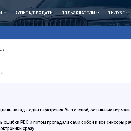
И
КУПИТЬ/ПРОДАТЬ
ПОЛЬЗОВАТЕЛИ
О КЛУБЕ
->)
17
.
едель назад - один парктроник был слепой, остальные нормаль
ь ошибки PDC и потом пропадали сами собой и все сенсоры раб
арктроники сразу.