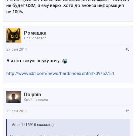
не будет GSM, я ему верю. Хотя до анонса информация
не 100%.
Ромашка
Пользователь
27 сен 2011
#5
А я вот такую штуку хочу...
http://www.ixbt.com/news/hard/index.shtml?09/52/54
Dolphin
Свой человек
28 сен 2011
#6
Aries;1415910 сказал(а):