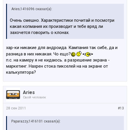
Aries;1416096 сказал(а):
Очень смешно. Характеристики почитай и посмотри
какая копмания их производит и тебе вряд ли
захочется говорить о клонах.
хар-ки никакие для андроида. Кампания так сибе, да и
разница в них никакая. Чо ещо?
п.с. на камеру я не кидаюсь. а разрешение экрана -
маркетинг. Нахрен стока пикселей на на экране от
калькулятора?
Aries
Свой человек
28 сен 2011
#13
Paparazzy;1416101 сказал(а):