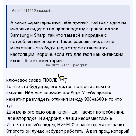
Aries;1416112 сказал(а):
А какие характеристики тебе нужны? Toshiba - один из
мировых лидеров по производству экранов
после
Samsung и Sharp, так что там всё в порядке с
потреблением энергии. Такое развешение, это не
маркетинг - это будущее, которое становится
настоящим. Короче, если это для тебя как китайский
клон - без комментариев.
Нажмите, чтобы раскрыть...
Кстати, Retina Display - производства Toshiba.
ключевое слово ПОСЛЕ
То что это будущее, это да, но гнаться за ним нет
смысла. Ибо оно ненужно вообще. У тебя зрения
нехватит разглядеть отличия между 800на600 и то что
тут.
Для меня это ещо один клон - да. Насчот потребления:
"всё впорядке" и андроид - вещи несовместимые.
И то что тошиба лидер, НИЧЕГО в наше время незначит.
От этого он лучше небудет работать. А вот проц, который