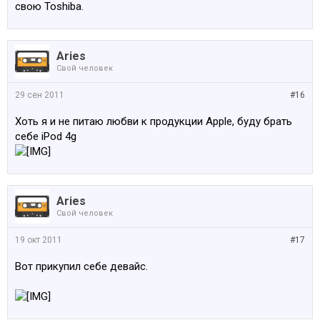
свою Toshiba.
правда, к нему ещё надо будет докупить айпод.
Aries
Свой человек
29 сен 2011
#16
Хоть я и не питаю любви к продукции Apple, буду брать
себе iPod 4g
Aries
Свой человек
19 окт 2011
#17
Вот прикупил себе девайс.