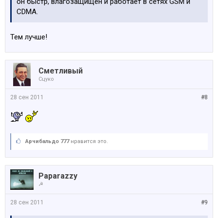
он быстр, влагозащищен и работает в сетях GSM и
CDMA.
Тем лучше!
Сметливый
Сцуко
28 сен 2011
#8
Арчибальдо 777
нравится это.
Paparazzy
☭
28 сен 2011
#9