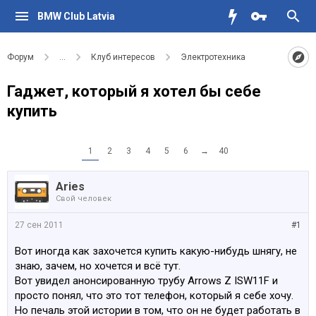
BMW Club Latvia
Форум
...
Клуб интересов
Электротехника
Гаджет, который я хотел бы себе
купить
1
2
3
4
5
6
→
40
Aries
Свой человек
27 сен 2011
#1
Вот иногда как захочется купить какую-нибудь шнягу, не
знаю, зачем, но хочется и всё тут.
Вот увидел анонсированную трубу Arrows Z ISW11F и
просто понял, что это тот телефон, который я себе хочу.
Но печаль этой истории в том, что он не будет работать в