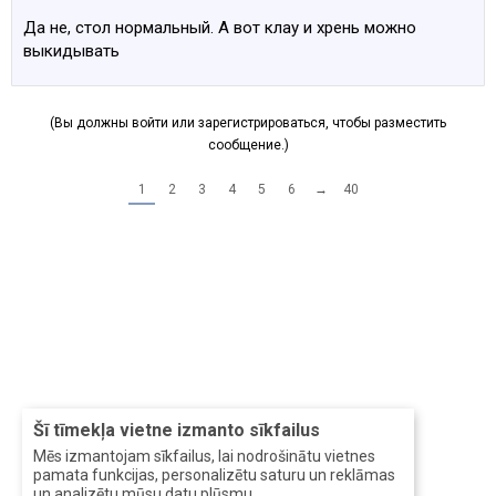
Да не, стол нормальный. А вот клау и хрень можно
выкидывать
(Вы должны войти или зарегистрироваться, чтобы разместить
сообщение.)
1
2
3
4
5
6
→
40
Šī tīmekļa vietne izmanto sīkfailus
Mēs izmantojam sīkfailus, lai nodrošinātu vietnes
pamata funkcijas, personalizētu saturu un reklāmas
un analizētu mūsu datu plūsmu.