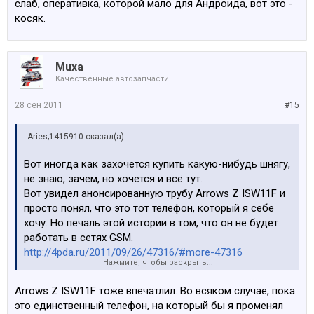
слаб, оперативка, которой мало для Андроида, вот это -
косяк.
Muxa
Качественные автозапчасти
28 сен 2011
#15
Aries;1415910 сказал(а):
Вот иногда как захочется купить какую-нибудь шнягу,
не знаю, зачем, но хочется и всё тут.
Вот увидел анонсированную трубу Arrows Z ISW11F и
просто понял, что это тот телефон, который я себе
хочу. Но печаль этой истории в том, что он не будет
работать в сетях GSM.
http://4pda.ru/2011/09/26/47316/#more-47316
Нажмите, чтобы раскрыть...
Ещё хочу купить вот такой гаджет
Arrows Z ISW11F тоже впечатлил. Во всяком случае, пока
http://gizmodo.com/381663/review-lasonic-i931-ipod-
это единственный телефон, на который бы я променял
ghetto-blaster-verdict-awesome