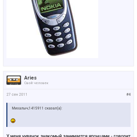
Aries
Свой человек
27 сен 2011
#4
Михалыч;1415911 сказал(а):
У меня чувачок знакомый занимается японцами - говорит