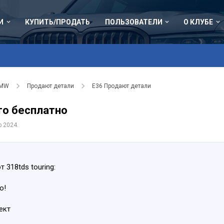
И
КУПИТЬ/ПРОДАТЬ
ПОЛЬЗОВАТЕЛИ
О КЛУБЕ
BMW
Продают детали
Е36 Продают детали
то бесплатно
р 2024
.
 318tds touring:
о!
ект