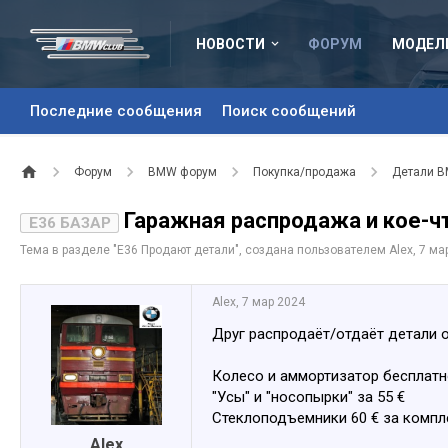
НОВОСТИ
ФОРУМ
МОДЕЛ
Последние сообщения
Поиск сообщений
Форум
BMW форум
Покупка/продажа
Детали 
Гаражная распродажа и кое-ч
E36 БАЗАР
Тема в разделе "
Е36 Продают детали
", создана пользователем
Alex
,
7 ма
Alex
,
7 мар 2024
Друг распродаёт/отдаёт детали от
Колесо и аммортизатор бесплатн
"Усы" и "носопырки" за 55 €
Стеклоподъемники 60 € за компл
Alex