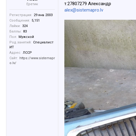
т.27807279 Александр
Еретик
alex@sistemapro.lv
Регистрация:
29 янв 2003
Сообщения:
5,151
Лайки:
324
Баллы:
83
Пол:
Мужской
Род занятий:
Специалист
ИТ
Адрес:
ЛССР
Сайт:
https://www.sistemapr
o.lv/