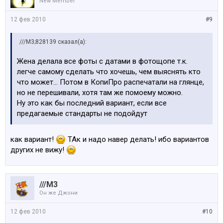
New Member
12 фев 2010
#9
///M3;828139 сказал(а):
Жена делала все фоты с датами в фотощопе т.к.
легче самому сделать что хочешь, чем выяснять кто
что может... Потом в КопиПро распечатали на глянце,
но не перешивали, хотя там же помоему можно.
Ну это как бы последний вариант, если все
предагаемые стандарты не подойдут
как вариант!
ТАк и надо навер делать! ибо вариантов
других не вижу!
///M3
Он же Джони
12 фев 2010
#10