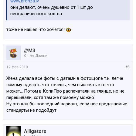
www.bronza.lv
они делают, очень душевно от 1 шт до
неограниченного кол-ва
тоже не нашел что хочется!
///M3
Он же Джони
12 фев 2010
#8
Жена делала все фоты с датами в фотощопе т.к. легче
самому сделать что хочешь, чем выяснять кто что
может... Потом в КопиПро распечатали на глянце, но не
перешивали, хотя там же помоему можно.
Ну это как бы последний вариант, если все предагаемые
стандарты не подойдут
Alligatorx