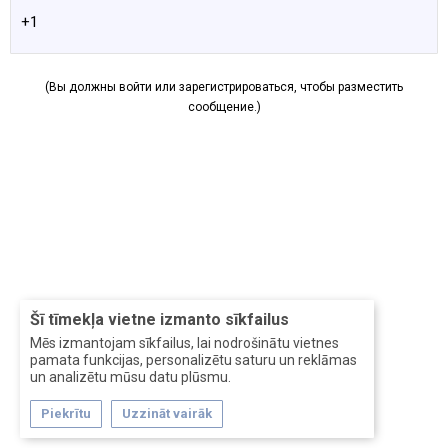
+1
(Вы должны войти или зарегистрироваться, чтобы разместить
сообщение.)
Šī tīmekļa vietne izmanto sīkfailus
Mēs izmantojam sīkfailus, lai nodrošinātu vietnes
pamata funkcijas, personalizētu saturu un reklāmas
un analizētu mūsu datu plūsmu.
Piekrītu
Uzzināt vairāk