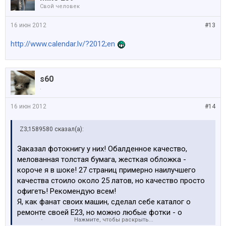
Свой человек
16 июн 2012
#13
http://www.calendar.lv/?2012;en
s60
.
16 июн 2012
#14
Z3;1589580 сказал(а):
Заказал фотокнигу у них! Обалденное качество,
мелованная толстая бумага, жесткая обложка -
короче я в шоке! 27 страниц примерно наилучшего
качества стоило около 25 латов, но качество просто
офигеть! Рекомендую всем!
Я, как фанат своих машин, сделал себе каталог о
ремонте своей Е23, но можно любые фотки - о
Нажмите, чтобы раскрыть...
свадьбе, о тусовках и т.д. - подарок друзьям