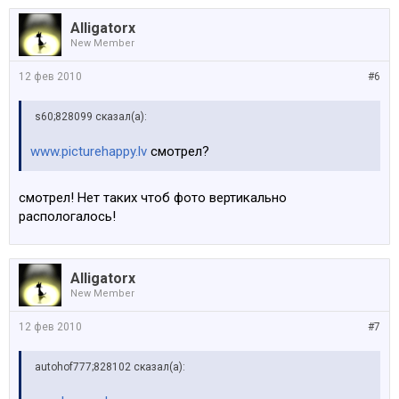
Alligatorx
New Member
12 фев 2010
#6
s60;828099 сказал(а):
www.picturehappy.lv
смотрел?
смотрел! Нет таких чтоб фото вертикально
распологалось!
Alligatorx
New Member
12 фев 2010
#7
autohof777;828102 сказал(а):