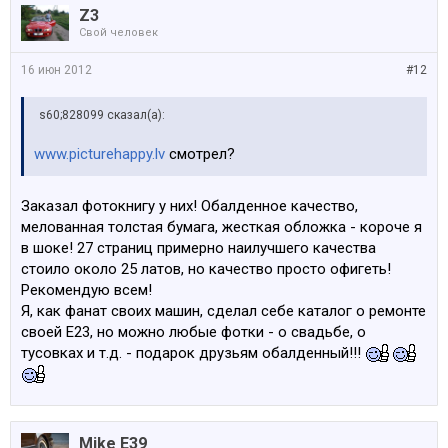
Z3
Свой человек
16 июн 2012
#12
s60;828099 сказал(а):
www.picturehappy.lv
смотрел?
Заказал фотокнигу у них! Обалденное качество,
мелованная толстая бумага, жесткая обложка - короче я
в шоке! 27 страниц примерно наилучшего качества
стоило около 25 латов, но качество просто офигеть!
Рекомендую всем!
Я, как фанат своих машин, сделал себе каталог о ремонте
своей Е23, но можно любые фотки - о свадьбе, о
тусовках и т.д. - подарок друзьям обалденный!!!
Mike E39