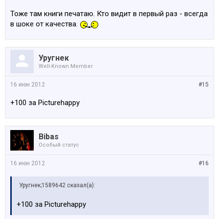
обалденный!!!
Тоже там книги печатаю. Кто видит в первый раз - всегда
в шоке от качества.
Уругнек
Well-Known Member
16 июн 2012
#15
+100 за Picturehappy
Bibas
Особый статус
16 июн 2012
#16
Уругнек;1589642 сказал(а):
+100 за Picturehappy