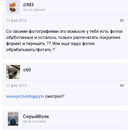
///M3
Он же Джони
12 фев 2010
#2
Со своими фотографиями это всмысле у тебя есть фотки
обрботанные и осталось только распечатать покрупнее
формат и перешить ?? Или ещё надо фотки
обрабатывать/фотать ?
s60
.
12 фев 2010
#3
www.picturehappy.lv
смотрел?
СерыйВолк
Свой человек