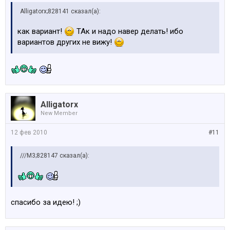
Alligatorx;828141 сказал(а):
как вариант!
ТАк и надо навер делать! ибо
вариантов других не вижу!
Alligatorx
New Member
12 фев 2010
#11
///M3;828147 сказал(а):
спасибо за идею! ;)