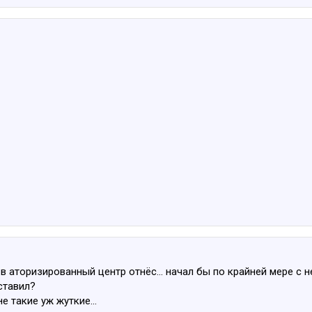
в аторизированный центр отнёс... начал бы по крайней мере с не
ставил?
е такие уж жуткие...