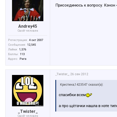
Присоединюсь к вопросу. Кэнон 4
Andrey45
Свой человек
Регистрация:
4 окт 2007
Сообщения:
12,545
Лайки:
1,576
Баллы:
113
Адрес:
Рига
_Twister_
,
26 сен 2012
Кристина;1423547 сказал(а):
спасибки всем
а про щётачки нашла в нэте ти
_Twister_
Свой человек