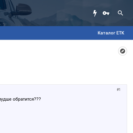
Каталог ETK
#1
 лудше обратится???