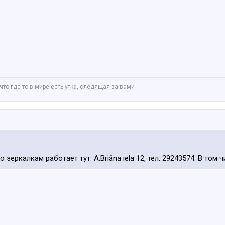
что где-то в мире есть утка, следящая за вами
зеркалкам работает тут: A.Briāna iela 12, тел. 29243574. В том ч