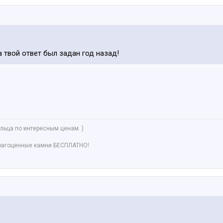
а твой ответ был задан год назад!
льца по интересным ценам. )
рагоценные камни БЕСПЛАТНО!