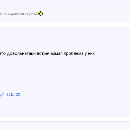
ь по карманам тырить!
 это довольнатаки встречаймая проблема у них
hp?f=32&t=28
: