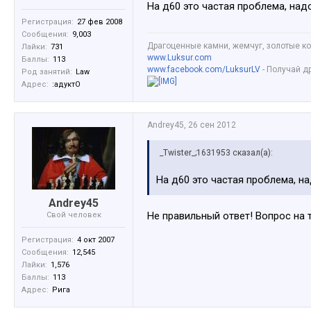
На д60 это частая проблема, над
Регистрация:
27 фев 2008
Сообщения:
9,003
Драгоценные камни, жемчуг, золотые ко
Лайки:
731
www.Luksur.com
Баллы:
113
www.facebook.com/LuksurLV
- Получай д
Род занятий:
Law
Адрес:
:адуктО
Andrey45
,
26 сен 2012
_Twister_;1631953 сказал(а):
На д60 это частая проблема, н
Andrey45
Не правильный ответ! Вопрос на 
Свой человек
Регистрация:
4 окт 2007
Сообщения:
12,545
Лайки:
1,576
Баллы:
113
Адрес:
Рига