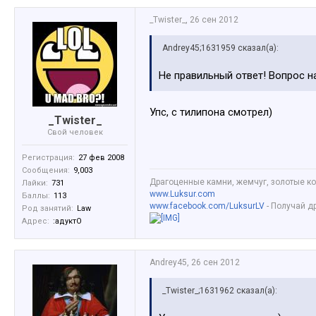
_Twister_
,
26 сен 2012
Andrey45;1631959 сказал(а):
Не правильный ответ! Вопрос н
Упс, с тилипона смотрел)
_Twister_
Свой человек
Регистрация:
27 фев 2008
Сообщения:
9,003
Драгоценные камни, жемчуг, золотые ко
Лайки:
731
www.Luksur.com
Баллы:
113
www.facebook.com/LuksurLV
- Получай д
Род занятий:
Law
Адрес:
:адуктО
Andrey45
,
26 сен 2012
_Twister_;1631962 сказал(а):