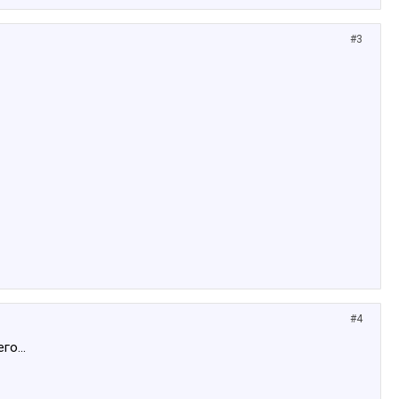
#3
#4
го...