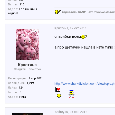
Баллы:
113
Адрес:
Где машины
Управлять BMW - это тебе не мелоч
ходют!
Кристина
,
12 окт 2011
спасибки всем
а про щётачки нашла в нэте типо
Кристина
Сладкая Брюнетка
Регистрация:
9 апр 2011
Сообщения:
1,219
http://www.sharkdivision.com/viewtopic.p
Лайки:
124
Баллы:
0
Адрес:
Рига
Andrey45
,
26 сен 2012