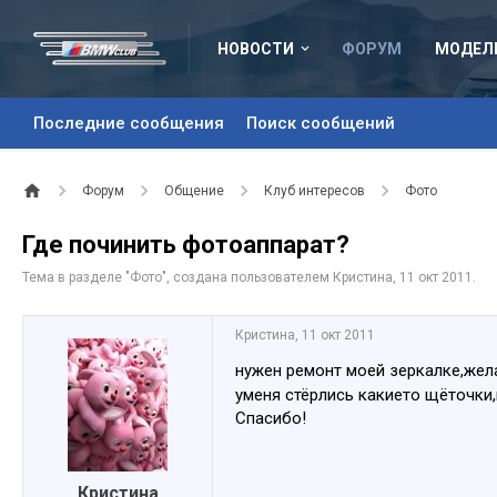
НОВОСТИ
ФОРУМ
МОДЕЛ
Последние сообщения
Поиск сообщений
Форум
Общение
Клуб интересов
Фото
Где починить фотоаппарат?
Тема в разделе "
Фото
", создана пользователем
Кристина
,
11 окт 2011
.
Кристина
,
11 окт 2011
нужен ремонт моей зеркалке,жела
уменя стёрлись какието щёточки,
Спасибо!
Кристина