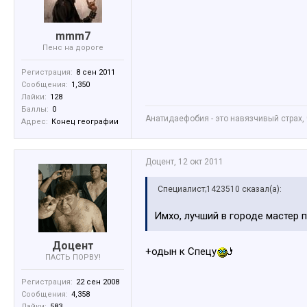
mmm7
Пенс на дороге
Регистрация:
8 сен 2011
Сообщения:
1,350
Лайки:
128
Баллы:
0
Анатидаефобия - это навязчивый страх, 
Адрес:
Конец географии
Доцент
,
12 окт 2011
Специалист;1423510 сказал(а):
Имхо, лучший в городе мастер по 
Доцент
+одын к Спецу
ПАСТЬ ПОРВУ!
Регистрация:
22 сен 2008
Сообщения:
4,358
Лайки:
583