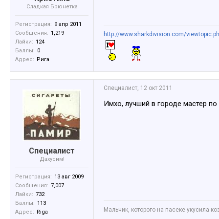
Сладкая Брюнетка
Регистрация:
9 апр 2011
Сообщения:
1,219
http://www.sharkdivision.com/viewtopic.p
Лайки:
124
Баллы:
0
Адрес:
Рига
Специалист
,
12 окт 2011
Имхо, лучший в городе мастер по з
Специалист
Дахусим!
Регистрация:
13 авг 2009
Сообщения:
7,007
Лайки:
732
Баллы:
113
Мальчик, которого на пасеке укусила коз
Адрес:
Riga