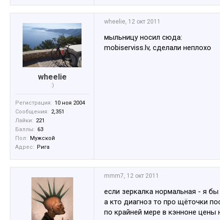
wheelie
,
12 окт 2011
мыльницу носил сюда:
mobiserviss.lv, сделали неплохо
wheelie
:)
Регистрация:
10 ноя 2004
Сообщения:
2,351
Лайки:
221
Баллы:
63
Пол:
Мужской
Адрес:
Рига
mmm7
,
12 окт 2011
если зеркалка нормальная - я бы 
а кто диагноз то про щёточки по
по крайней мере в кэнноне цены н