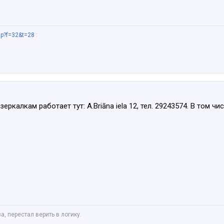
hp?f=32&t=28
:
еркалкам работает тут: A.Briāna iela 12, тел. 29243574. В том чис
а, перестал верить в логику.