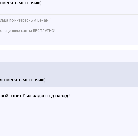
о менять моторчик(
льца по интересным ценам. )
рагоценные камни БЕСПЛАТНО!
адо менять моторчик(
твой ответ был задан год назад!