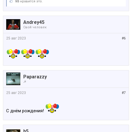
h5
нравится это.
Andrey45
Свой человек
25 авг 2023
#6
Paparazzy
☭
25 авг 2023
#7
С днём рождения!
h5