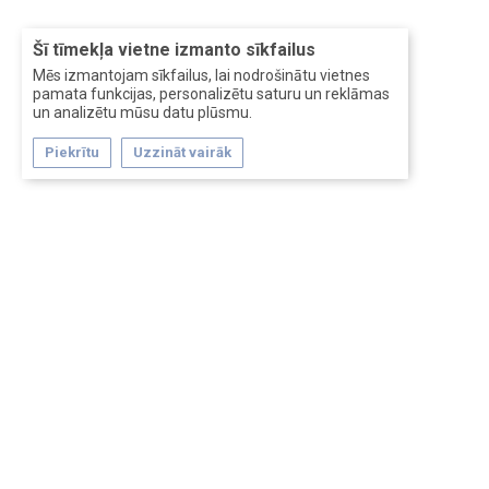
Šī tīmekļa vietne izmanto sīkfailus
Mēs izmantojam sīkfailus, lai nodrošinātu vietnes
pamata funkcijas, personalizētu saturu un reklāmas
un analizētu mūsu datu plūsmu.
Piekrītu
Uzzināt vairāk
Forum software by XenForo™
Перевод:
XF-Russia.ru
Сделано в
Entrypoint