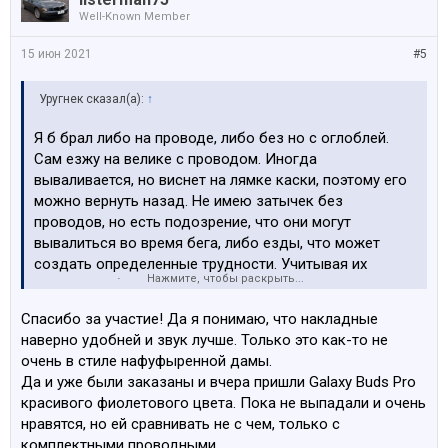
Well-Known Member
15 июн 2021
#5
Уругнек сказал(а):
↑
Я б брал либо на проводе, либо без но с оглоблей.
Сам езжу на велике с проводом. Иногда
вываливается, но виснет на лямке каски, поэтому его
можно вернуть назад. Не имею затычек без
проводов, но есть подозрение, что они могут
вывалиться во время бега, либо езды, что может
создать определенные трудности. Учитывая их
Нажмите, чтобы раскрыть...
стоимость будет накладно покупать каждый раз.
Спасибо за участие! Да я понимаю, что накладные
наверно удобней и звук лучше. Только это как-то не
очень в стиле нафуфыренной дамы.
Да и уже были заказаны и вчера пришли Galaxy Buds Pro
красивого фиолетового цвета. Пока не выпадали и очень
нравятся, но ей сравнивать не с чем, только с
комплектными проводными.