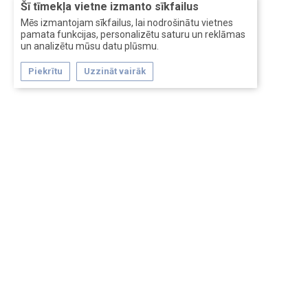
Šī tīmekļa vietne izmanto sīkfailus
Mēs izmantojam sīkfailus, lai nodrošinātu vietnes
pamata funkcijas, personalizētu saturu un reklāmas
un analizētu mūsu datu plūsmu.
Piekrītu
Uzzināt vairāk
Forum software by XenForo™
Перевод:
XF-Russia.ru
Сделано в
Entrypoint
Обратная связь
Помощь
Условия и правила