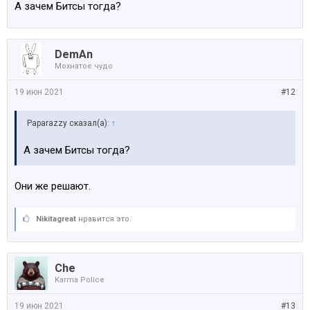
А зачем Битсы тогда?
DemAn
Мохнатое чудо
19 июн 2021
#12
Paparazzy сказал(а):
↑
А зачем Битсы тогда?
Они же решают.
Nikitagreat
нравится это.
Che
Karma Police
19 июн 2021
#13