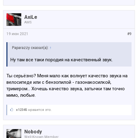
AxiLe
AMS
19 июн 2021
#9
Paparazzy сказал(а):
↑
Ну там все таки породия на качественный звук.
Ты серьёзно? Меня мало как волнует качество звука на
велосипеде или с бензопилой - газонакосилкой,
тримером... Хочешь качество звука, затычки там точно
мимо, любые.
x12345
нравится это.
Nobody
Well-Known Member