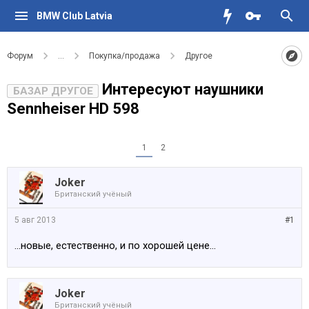
BMW Club Latvia
Форум
...
Покупка/продажа
Другое
Интересуют наушники
БАЗАР ДРУГОЕ
Sennheiser HD 598
1
2
Joker
Британский учёный
5 авг 2013
#1
...новые, естественно, и по хорошей цене...
Joker
Британский учёный