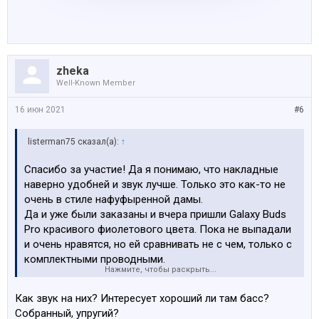
zheka
Well-Known Member
16 июн 2021
#6
listerman75 сказал(а):
↑
Спасибо за участие! Да я понимаю, что накладные
наверно удобней и звук лучше. Только это как-то не
очень в стиле нафуфыренной дамы.
Да и уже были заказаны и вчера пришли Galaxy Buds
Pro красивого фиолетового цвета. Пока не выпадали
и очень нравятся, но ей сравнивать не с чем, только с
комплектными проводными.
Нажмите, чтобы раскрыть...
140 EURO.
Посмотреть вложение 177167
Как звук на них? Интересует хороший ли там басс?
Собранный, упругий?