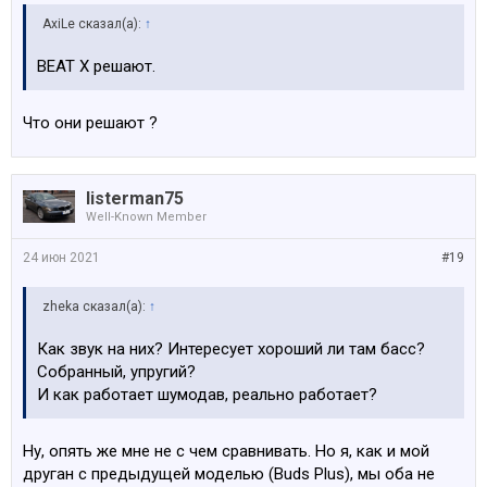
AxiLe сказал(а):
↑
BEAT X решают.
Что они решают ?
listerman75
Well-Known Member
24 июн 2021
#19
zheka сказал(а):
↑
Как звук на них? Интересует хороший ли там басс?
Собранный, упругий?
И как работает шумодав, реально работает?
Ну, опять же мне не с чем сравнивать. Но я, как и мой
друган с предыдущей моделью (Buds Plus), мы оба не