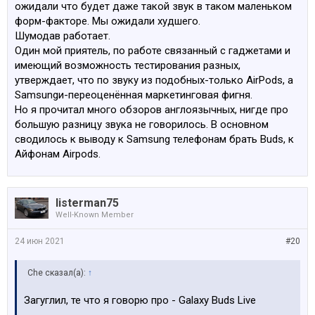
ожидали что будет даже такой звук в таком маленьком
форм-факторе. Мы ожидали худшего.
Шумодав работает.
Один мой приятель, по работе связанный с гаджетами и
имеющий возможность тестирования разных,
утверждает, что по звуку из подобных-только AirPods, а
Samsungи-переоценённая маркетинговая фигня.
Но я прочитал много обзоров англоязычных, нигде про
большую разницу звука не говорилось. В основном
сводилось к выводу к Samsung телефонам брать Buds, к
Айфонам Airpods.
listerman75
Well-Known Member
24 июн 2021
#20
Che сказал(а):
↑
Загуглил, те что я говорю про - Galaxy Buds Live