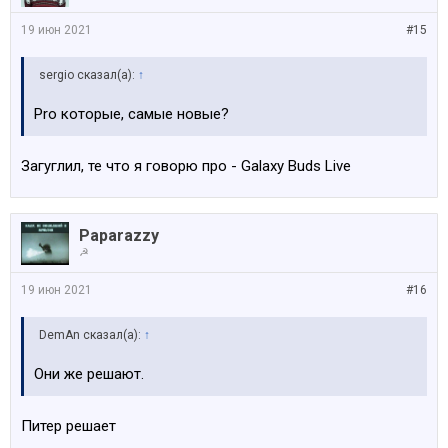
19 июн 2021
#15
sergio сказал(а):
↑
Pro которые, самые новые?
Загуглил, те что я говорю про - Galaxy Buds Live
Paparazzy
☭
19 июн 2021
#16
DemAn сказал(а):
↑
Они же решают.
Питер решает