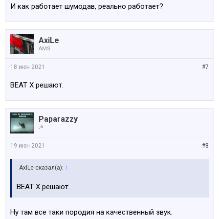
И как работает шумодав, реально работает?
AxiLe
AMS
18 июн 2021
#7
BEAT X решают.
Paparazzy
☭
19 июн 2021
#8
AxiLe сказал(а):
↑
BEAT X решают.
Ну там все таки породия на качественный звук.