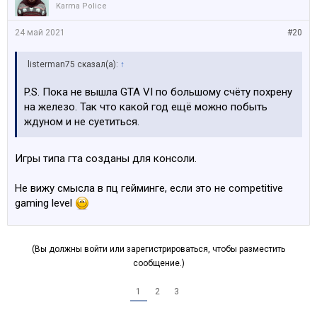
Karma Police
24 май 2021
#20
listerman75 сказал(а):
↑
P.S. Пока не вышла GTA VI по большому счёту похрену
на железо. Так что какой год ещё можно побыть
ждуном и не суетиться.
Игры типа гта созданы для консоли.
Не вижу смысла в пц гейминге, если это не competitive
gaming level
(Вы должны войти или зарегистрироваться, чтобы разместить
сообщение.)
1
2
3