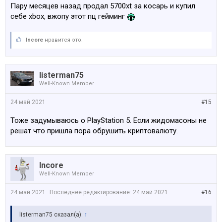
Пару месяцев назад продал 5700xt за косарь и купил
себе xbox, вжопу этот пц гейминг
Incore
нравится это.
listerman75
Well-Known Member
24 май 2021
#15
Тоже задумываюсь о PlayStation 5. Если жидомасоны не
решат что пришла пора обрушить криптовалюту.
Incore
Well-Known Member
24 май 2021
Последнее редактирование:
24 май 2021
#16
listerman75 сказал(а):
↑