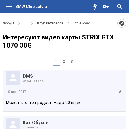
BMW Club Latvia
Форум
...
Клуб интересов
PC и www
Интересуют видео карты STRIX GTX
1070 O8G
1
2
3
DMS
Свой человек
10 июл 2017
#1
Может кто-то продаёт. Надо 20 штук.
Кит Обухов
комментатор