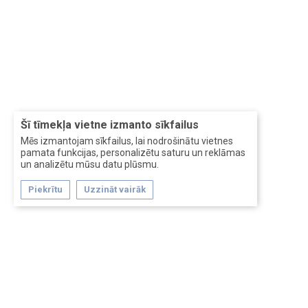
Šī tīmekļa vietne izmanto sīkfailus
Mēs izmantojam sīkfailus, lai nodrošinātu vietnes
pamata funkcijas, personalizētu saturu un reklāmas
un analizētu mūsu datu plūsmu.
Piekrītu
Uzzināt vairāk
Forum software by XenForo™
Перевод:
XF-Russia.ru