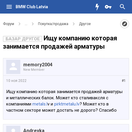
BMW Club Latvia
Форум
...
Покупка/продажа
Другое
Ищу компанию которая
БАЗАР ДРУГОЕ
занимается продажей арматуры
memory2004
New Member
10 ноя 2022
#1
Ищу компанию которая занимается продажей арматуры
и металлических балок. Может кто сталиваксля с
компаниями
metals.l
v и
pirktmetalu.lv
? Может кто в
частном секторе может достать не дорого? Спасибо
Andreyka_