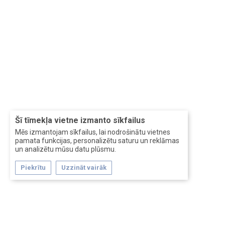
Šī tīmekļa vietne izmanto sīkfailus
Mēs izmantojam sīkfailus, lai nodrošinātu vietnes
pamata funkcijas, personalizētu saturu un reklāmas
un analizētu mūsu datu plūsmu.
Piekrītu
Uzzināt vairāk