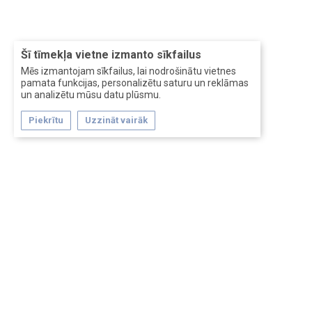
Šī tīmekļa vietne izmanto sīkfailus
Mēs izmantojam sīkfailus, lai nodrošinātu vietnes
pamata funkcijas, personalizētu saturu un reklāmas
un analizētu mūsu datu plūsmu.
Piekrītu
Uzzināt vairāk