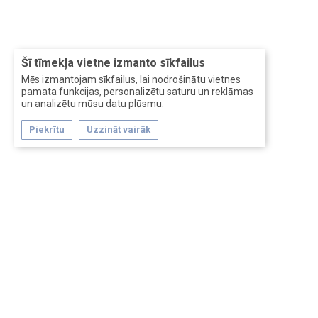
Šī tīmekļa vietne izmanto sīkfailus
Mēs izmantojam sīkfailus, lai nodrošinātu vietnes
pamata funkcijas, personalizētu saturu un reklāmas
un analizētu mūsu datu plūsmu.
Piekrītu
Uzzināt vairāk
Forum software by XenForo™
Перевод:
XF-Russia.ru