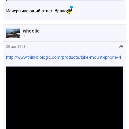
Исчерпывающий ответ, браво
wheelie
:)
20 авг 2013
#9
http://www.thinkbiologic.com/products/bike-mount-iphone-4