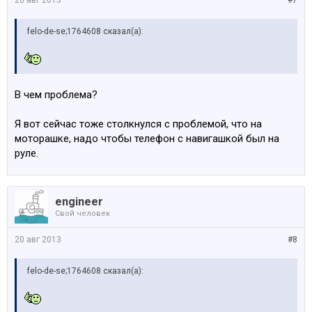
20 авг 2013
#7
felo-de-se;1764608 сказал(а):
В чем проблема?
Я вот сейчас тоже столкнулся с проблемой, что на
моторашке, надо чтобы телефон с навигашкой был на
руле.
engineer
Свой человек
20 авг 2013
#8
felo-de-se;1764608 сказал(а):