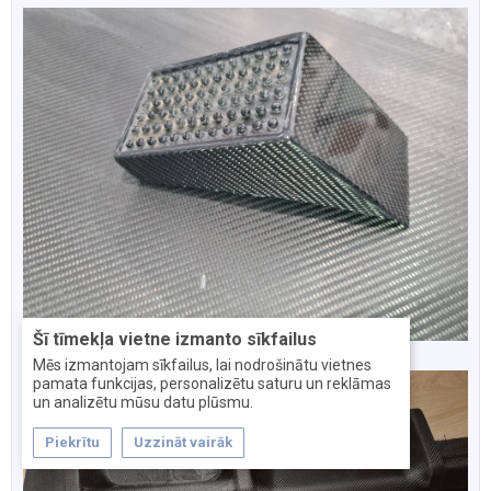
Šī tīmekļa vietne izmanto sīkfailus
Mēs izmantojam sīkfailus, lai nodrošinātu vietnes
pamata funkcijas, personalizētu saturu un reklāmas
un analizētu mūsu datu plūsmu.
Piekrītu
Uzzināt vairāk