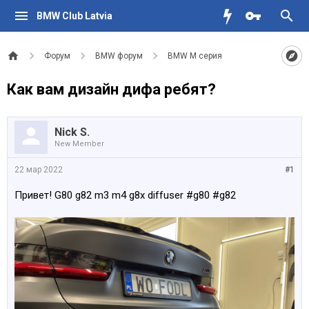
BMW Club Latvia
Форум
BMW форум
BMW M серия
Как вам дизайн дифа ребят?
Nick S.
New Member
22 мар 2022
#1
Привет! G80 g82 m3 m4 g8x diffuser #g80 #g82