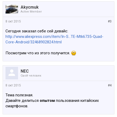
Akycmuk
Active Member
8 окт 2015
#3
Сегодня заказал себе сей девайс:
http://www.aliexpress.com/item/In-S...TE-Mtk6735-Quad-
Core-Android/32468902824.html
Посмотрим что из этого получится.
NEC
Свой человек
8 окт 2015
#4
Тема полезная.
Давайте делиться
опытом
пользования китайских
смартфонов.