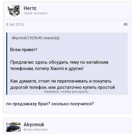
Hertz
Свой человек
8 окт 2015
#5
Akycmuk;1923640 сказал(а):
Всем привет!
Предлагаю здесь обсудить тему по китайским
телефонам, потипу Xiaomi и других!
Как думаете, стоит ли переплачивать и покупать
дорогой телефон, или достаточно купить простой
Нажмите, чтобы раскрыть...
китайский телефон?
по предзаказу брал? сколько получился?
Попользовался недавно телефоном Xiaomi Redmi
Note 2.
Оставляет исключительно положительные эмоции!
Akycmuk
Active Member