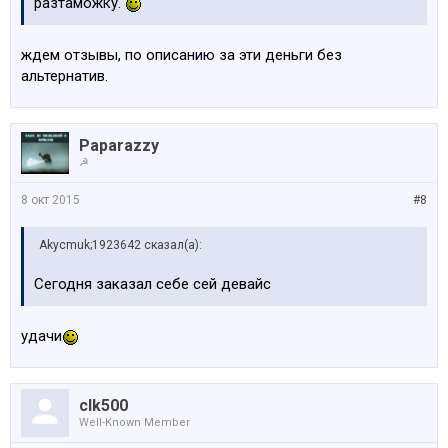
разтаможку.
ждем отзывы, по описанию за эти деньги без
альтернатив.
Paparazzy
☭
8 окт 2015
#8
Akycmuk;1923642 сказал(а):
Сегодня заказал себе сей девайс
удачи
clk500
Well-Known Member