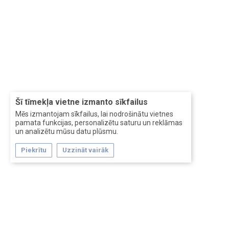
Šī tīmekļa vietne izmanto sīkfailus
Mēs izmantojam sīkfailus, lai nodrošinātu vietnes
pamata funkcijas, personalizētu saturu un reklāmas
un analizētu mūsu datu plūsmu.
Piekrītu
Uzzināt vairāk
Forum software by XenForo™