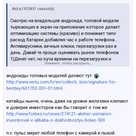
AxiLe;1923837 сказал(а):
Смотрю на владельцев андроида, топовой модели
тыркающих в экран на приложение которое делает
оптимизацию системы (красиво) и понижает типо
расход батареи добавляя час к работе телефона...
Антивирусники, вечные клюки, перезагрузки раз в
день. Давай те проще оценивать рынок телефонов.
1)Денег нет, но куча времени на перезагрузки и
Нажмите, чтобы раскрыть...
прочий бесючий развод с приложениями в виде
антивирусников, докторов оптимизации и т.д. то вам
андроиды топовых моделей делают тут:
скорей всего нужен андроид, там по блутузу
http://www.vertu.com/lv/en/collecti...tion/signature-for-
перекинуть музычку можно, во много игрушек
bentley/601702-001-01.html
поиграть бесплатно и т.д. Годится школьникам,
студентам, пенсионерам, или людям которые далеки
китайцы нынче, очень даже на уровне железяки клепают.
от понятий каким должен быть телефон, или если
и доверие инвесторов как бы говорит о том же
быть точнее для людей со стальными яйцами, терпеть
http://www.forbes.ru/news/274121-alisher-usmanov-
выключение телефона в момент разговора, да у вас
investiroval-v-alibaba-s-dokhodnostyu-bolee-500
груши между ног товарищи. Не важно сколько он
стоит, китай или не китай, все они собираются в 1
п.с. пульс мерит любой телефон с камерой и пыхой.
месте, что дешевое гоно, что дорогое.