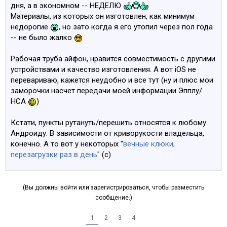
дня, а в экономном -- НЕДЕЛЮ
ответственный момент. 2) нет лишних денег,
Материалы, из которых он изготовлен, как минимум
начинаешь еб...ти голову всем вокруг, ищешь везде
недорогие
, но зато когда я его утопил через пол года
все самое дешевое и типо селёдочку такую,
-- не было жалко
среднячок между дорогим и дешевым, и вот тут то
тебя ждут андроиды за 50-100 евро и прочая фигня,
Рабочая труба айфон, нравится совместимость с другими
ты тратишь время на поиски селёдки, ищешь выгоду
устройствами и качество изготовления. А вот iOS не
для себя, считаешь себя умнее того кто купил
перевариваю, кажется неудобно и все тут (ну и плюс мои
качественную вещь, споришь с ним, мол я купил за
заморочки насчет передачи моей информации Эпплу/
100 трубу дешевку, а ты за 1000 свой новенький
НСА
)
самсунг или червя в яблоке... Иии дальше тратишь
время на поиски все той же селёдки, в тот момент как
Кстати, пункты рутануть/перешить относятся к любому
человек умный а он же и мудрый уже давно
Андроиду. В зависимости от криворукости владельца,
определился в жизни и знает с чем идти в своём
конечно. А то вот у некоторых "
вечные клюки,
любимом деле...
перезагрузки раз в день
" (с)
всем по айфону и по ноуту 5. Сорри что влез в ваш
уютный поиск селёдки.
(Вы должны войти или зарегистрироваться, чтобы разместить
сообщение.)
1
2
3
4