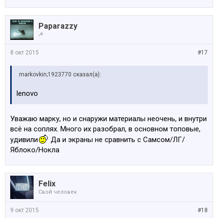
Paparazzy
☭
8 окт 2015
#17
markovkin;1923770 сказал(а):
lenovo
Уважаю марку, но и снаружи материалы неочень, и внутри
всё на соплях. Много их разобрал, в основном топовые,
удивили
Да и экраны не сравнить с Самсом/ЛГ/
Яблоко/Нокла
Felix
Свой человек
9 окт 2015
#18