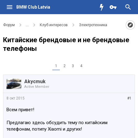
BMW Club Latvia
Форум
...
Клуб интересов
Электротехника
Китайские брендовые и не брендовые
телефоны
1
2
3
4
Akycmuk
Active Member
8 окт 2015
#1
Всем привет!
Предлагаю здесь обсудить тему по китайским
телефонам, потипу Xiaomi и других!