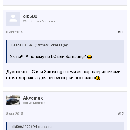
clk500
Well-Known Member
8 окт 2015
#11
Peace Da BaLL;1923691 сказал(а):
Ух ты!!! А почему не LG или Samsung?
Думаю что LG или Samsung с теми же характеристиками
стоят дороже,а для пенсионерки это важно
Akycmuk
Active Member
8 окт 2015
#12
clk500;1923694 сказал(а):