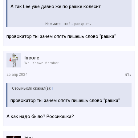
А так Lee уже давно же по рашке колесит.
Нажмите, чтобы раскрыть...
Вопрос то больше к тем, кто в самом расцвете сил
просерает жизнь в лаптии
провокатор ты зачем опять пишешь слово "рашка"
Incore
Well-Known Member
25 апр 2024
#15
СерыйВолк сказал(а):
↑
провокатор ты зачем опять пишешь слово "рашка"
А как надо было? Россиюшка?
bigi