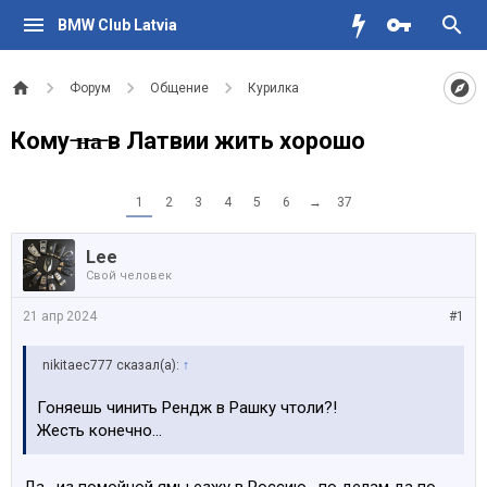
BMW Club Latvia
Форум
Общение
Курилка
Кому ̶н̶а̶ в Латвии жить хорошо
1
2
3
4
5
6
→
37
Lee
Свой человек
21 апр 2024
#1
nikitaec777 сказал(а):
↑
Гоняешь чинить Рендж в Рашку чтоли?!
Жесть конечно…