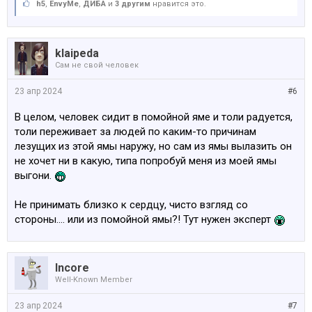
h5
,
EnvyMe
,
ДИБА
и
3 другим
нравится это.
klaipeda
Сам не свой человек
23 апр 2024
#6
В целом, человек сидит в помойной яме и толи радуется,
толи переживает за людей по каким-то причинам
лезущих из этой ямы наружу, но сам из ямы вылазить он
не хочет ни в какую, типа попробуй меня из моей ямы
выгони.
Не принимать близко к сердцу, чисто взгляд со
стороны…. или из помойной ямы?! Тут нужен эксперт
Incore
Well-Known Member
23 апр 2024
#7