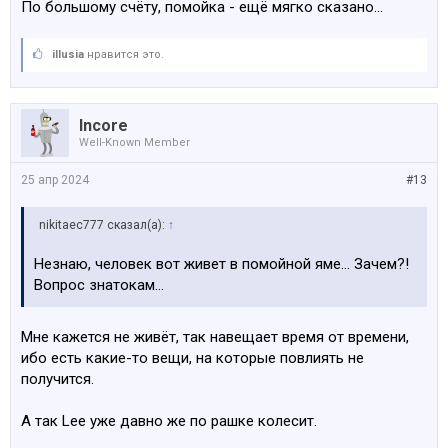
По большому счёту, помойка - ещё мягко сказано...
illusia
нравится это.
Incore
Well-Known Member
25 апр 2024
#13
nikitaec777 сказал(а):
↑
Незнаю, человек вот живет в помойной яме… Зачем?!
Вопрос знатокам…
Мне кажется не живёт, так навещает время от времени,
ибо есть какие-то вещи, на которые повлиять не
получится.
А так Lee уже давно же по рашке колесит.