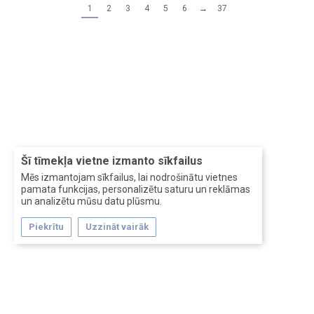
1
2
3
4
5
6
→
37
Šī tīmekļa vietne izmanto sīkfailus
Mēs izmantojam sīkfailus, lai nodrošinātu vietnes
pamata funkcijas, personalizētu saturu un reklāmas
un analizētu mūsu datu plūsmu.
Piekrītu
Uzzināt vairāk