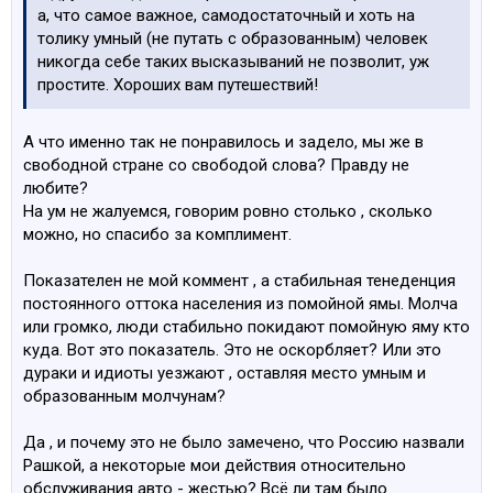
а, что самое важное, самодостаточный и хоть на
толику умный (не путать с образованным) человек
никогда себе таких высказываний не позволит, уж
простите. Хороших вам путешествий!
А что именно так не понравилось и задело, мы же в
свободной стране со свободой слова? Правду не
любите?
На ум не жалуемся, говорим ровно столько , сколько
можно, но спасибо за комплимент.
Показателен не мой коммент , а стабильная тенеденция
постоянного оттока населения из помойной ямы. Молча
или громко, люди стабильно покидают помойную яму кто
куда. Вот это показатель. Это не оскорбляет? Или это
дураки и идиоты уезжают , оставляя место умным и
образованным молчунам?
Да , и почему это не было замечено, что Россию назвали
Рашкой, а некоторые мои действия относительно
обслуживания авто - жестью? Всё ли там было