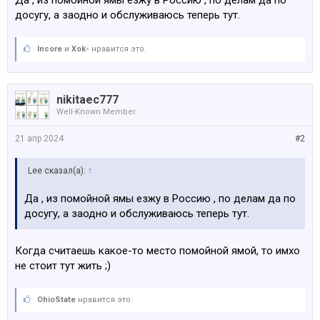
Да , из помойной ямы езжу в Россию , по делам да по
досугу, а заодно и обслуживаюсь теперь тут.
Incore
и
Xok-
нравится это.
nikitaec777
Well-Known Member
21 апр 2024
#2
Lee сказал(а):
↑
Да , из помойной ямы езжу в Россию , по делам да по
досугу, а заодно и обслуживаюсь теперь тут.
Когда считаешь какое-то место помойной ямой, то имхо
не стоит тут жить ;)
OhioState
нравится это.