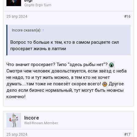
Cogito Ergo Sum
25 апр 2024
#16
Incore сказал(а):
↑
Вопрос то больше к тем, кто в самом расцвете сил
просерает жизнь в лаптии
Что значит просерает? Типо "здесь рыбы нет"?
Смотря чем человек довольствуется, если звёзд с неба
не надо, то и тут жить можно, а тем кто не хочет
думать.....там тоже не повезёт скорее всего!
Другое
дело если бизнес нормальный, тут могут быть нюансы
конечно!
Incore
Well-Known Member
25 апр 2024
#17