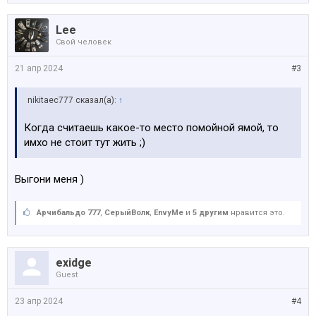
Lee
Свой человек
21 апр 2024
#3
nikitaec777 сказал(а):
↑
Когда считаешь какое-то место помойной ямой, то
имхо не стоит тут жить ;)
Выгони меня )
Арчибальдо 777
,
СерыйВолк
,
EnvyMe
и
5 другим
нравится это.
exidge
Guest
23 апр 2024
#4