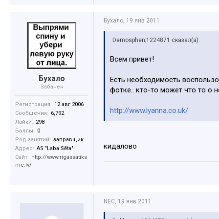
Бухало
,
19 янв 2011
Demosphen;1224871 сказал(а):
Всем привет!
Бухало
Есть необходимость воспользо
Забанен
фотке.. кто-то может что то о 
Регистрация:
12 авг 2006
http://www.lyanna.co.uk/
Сообщения:
6,792
Лайки:
298
Баллы:
0
Род занятий:
заправщик
кидалово
Адрес:
AS "Laba Sēta"
Сайт:
http://www.rigassatiks
me.lv/
NEC
,
19 янв 2011