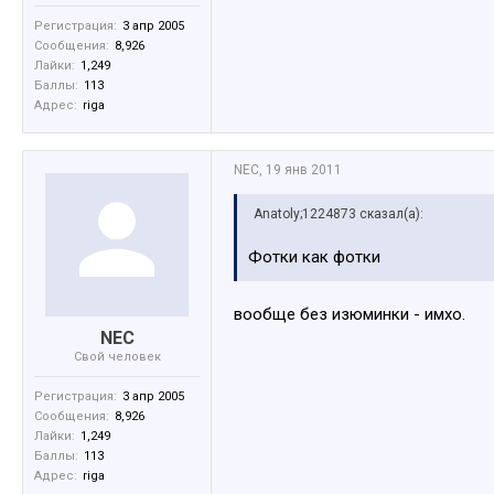
Регистрация:
3 апр 2005
Сообщения:
8,926
Лайки:
1,249
Баллы:
113
Адрес:
riga
NEC
,
19 янв 2011
Anatoly;1224873 сказал(а):
Фотки как фотки
вообще без изюминки - имхо.
NEC
Свой человек
Регистрация:
3 апр 2005
Сообщения:
8,926
Лайки:
1,249
Баллы:
113
Адрес:
riga