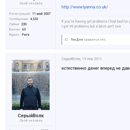
Свой человек
http://www.lyanna.co.uk/
Регистрация:
11 май 2007
Сообщения:
4,532
If you're having girl problems I feel bad for
Лайки:
230
I got 99 problems but a bitch ain't one
Баллы:
63
Адрес:
Рига
ТанДен
нравится это.
СерыйВолк
,
19 янв 2011
естественно денег вперед не дав
СерыйВолк
Свой человек