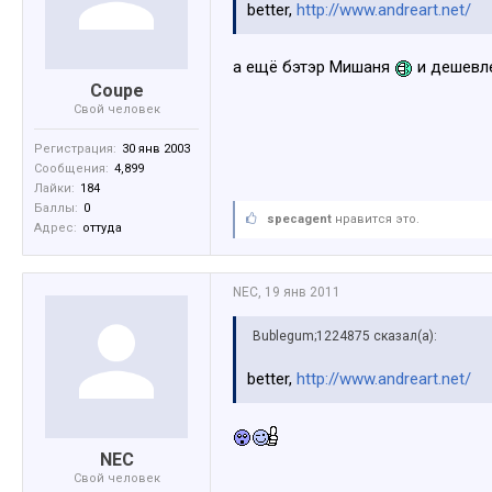
better,
http://www.andreart.net/
а ещё бэтэр Мишаня
и дешевл
Coupe
Свой человек
Регистрация:
30 янв 2003
Сообщения:
4,899
Лайки:
184
Баллы:
0
specagent
нравится это.
Адрес:
оттуда
NEC
,
19 янв 2011
Bublegum;1224875 сказал(а):
better,
http://www.andreart.net/
NEC
Свой человек