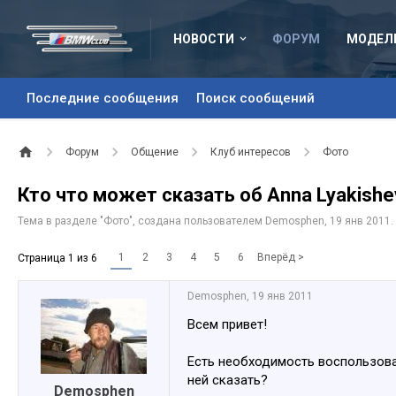
НОВОСТИ
ФОРУМ
МОДЕЛ
Последние сообщения
Поиск сообщений
Форум
Общение
Клуб интересов
Фото
Кто что может сказать об Anna Lyakishe
Тема в разделе "
Фото
", создана пользователем
Demosphen
,
19 янв 2011
.
1
2
3
4
5
6
Вперёд >
Страница 1 из 6
Demosphen
,
19 янв 2011
Всем привет!
Есть необходимость воспользоват
ней сказать?
Demosphen