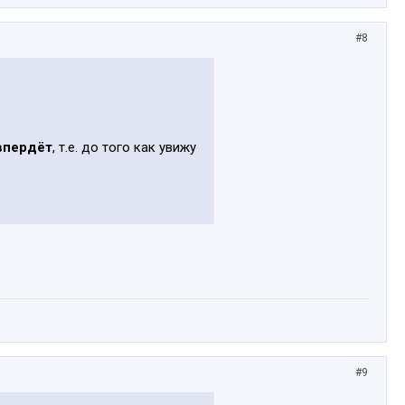
#8
впердёт
, т.е. до того как увижу
#9