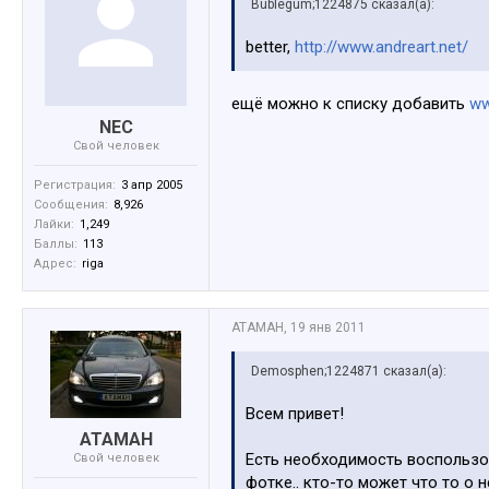
Bublegum;1224875 сказал(а):
better,
http://www.andreart.net/
ещё можно к списку добавить
ww
NEC
Свой человек
Регистрация:
3 апр 2005
Сообщения:
8,926
Лайки:
1,249
Баллы:
113
Адрес:
riga
АТАМАН
,
19 янв 2011
Demosphen;1224871 сказал(а):
Всем привет!
АТАМАН
Есть необходимость воспользов
Свой человек
фотке.. кто-то может что то о 