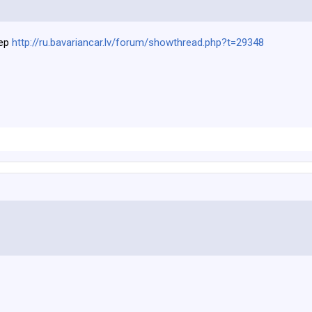
ер
http://ru.bavariancar.lv/forum/showthread.php?t=29348