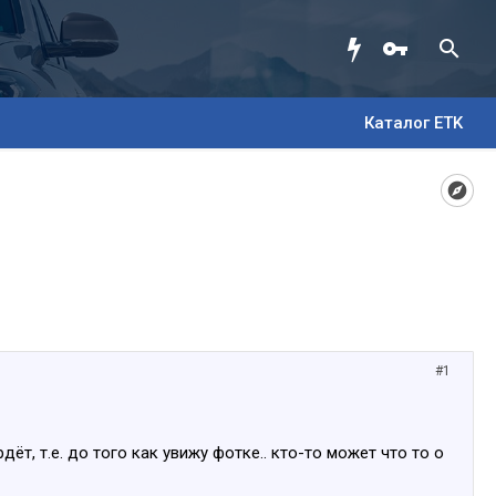
Каталог ETK
#1
т, т.е. до того как увижу фотке.. кто-то может что то о