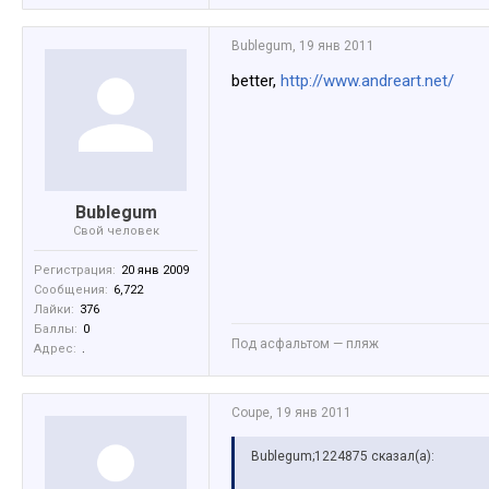
Bublegum
,
19 янв 2011
better,
http://www.andreart.net/
Bublegum
Свой человек
Регистрация:
20 янв 2009
Сообщения:
6,722
Лайки:
376
Баллы:
0
Под асфальтом — пляж
Адрес:
.
Coupe
,
19 янв 2011
Bublegum;1224875 сказал(а):