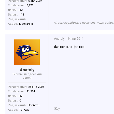
Регистрация:
6 авг 2007
Сообщения:
5,172
Лайки:
564
Баллы:
113
Род занятий:
.
Чтобы заработать на жизнь, надо работа
Адрес:
Маскачка
Anatoly
,
19 янв 2011
Фотки как фотки
Anatoly
Типичный одесский
еврей
Регистрация:
28 янв 2008
Сообщения:
21,374
Лайки:
665
Баллы:
0
Род занятий:
Наебать
Жру
Адрес:
Tel Aviv