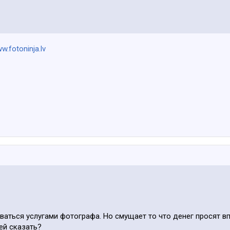
w.fotoninja.lv
аться услугами фотографа. Но смущает то что денег просят впер
ней сказать?