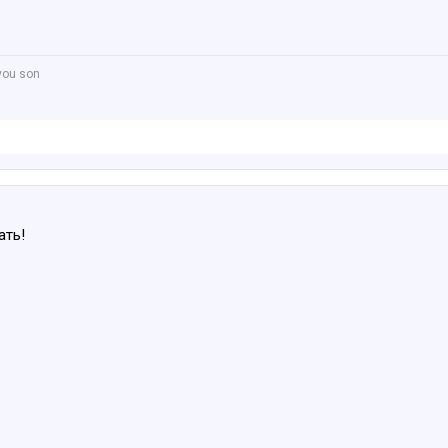
 you son
ать!