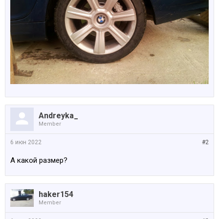
Andreyka_
Member
6 июн 2022
#2
А какой размер?
haker154
Member