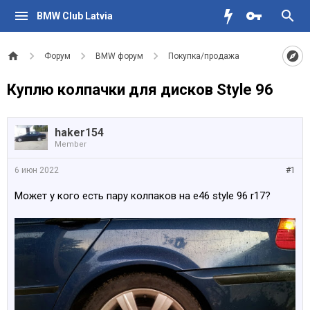
BMW Club Latvia
Форум
BMW форум
Покупка/продажа
Куплю колпачки для дисков Style 96
haker154
Member
6 июн 2022
#1
Может у кого есть пару колпаков на e46 style 96 r17?