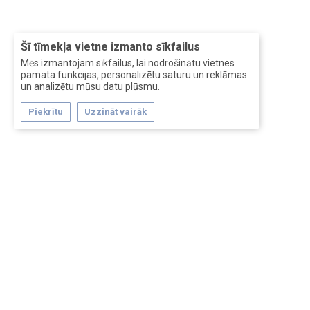
Šī tīmekļa vietne izmanto sīkfailus
Mēs izmantojam sīkfailus, lai nodrošinātu vietnes
pamata funkcijas, personalizētu saturu un reklāmas
un analizētu mūsu datu plūsmu.
Piekrītu
Uzzināt vairāk
Forum software by XenForo™
Перевод:
XF-Russia.ru
Сделано в
Entrypoint