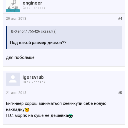
engineer
Свой человек
20 июл 2013
#4
Bi-Xenon;1755426 сказал(а):
Под какой размер дисков??
для побольше
igorsvrub
Свой человек
21 июл 2013
#5
Енгинеер хорош заниматься хней-купи себе новую
накладку
П.С. моряк на суше не дешевка