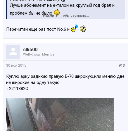
Лучше абонемент на е-талон на круглый год брал и
проблем бы не было
Нажмите, чтобы раскрыть...
Перечитай еще раз пост Nо.6 и
clk500
Well-Known Member
30 ноя 2015
#13
Куплю арку заднюю правую Е-70 широкую,или меняю две
не широкие на одну такую
т.2211882О