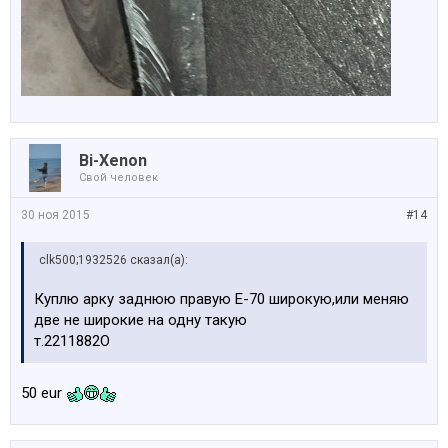
Bi-Xenon
Свой человек
30 ноя 2015
#14
clk500;1932526 сказал(а):
Куплю арку заднюю правую Е-70 широкую,или меняю
две не широкие на одну такую
т.2211882О
50 eur