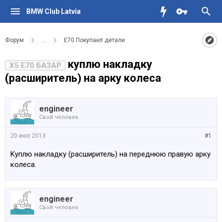
BMW Club Latvia
Форум
...
Е70 Покупают детали
куплю накладку
X5 E70 БАЗАР
(расширитель) на арку колеса
engineer
Свой человек
20 июл 2013
#1
Kуплю накладку (расширитель) на переднюю правую арку
колеса.
engineer
Свой человек