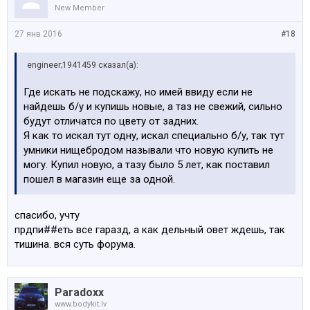
New Member
27 янв 2016
#18
engineer;1941459 сказал(а):
Где искать не подскажу, но имей ввиду если не
найдешь б/у и купишь новые, а таз не свежий, сильно
будут отличатся по цвету от задних.
Я как то искал тут одну, искал специально б/у, так тут
умники нищебродом называли что новую купить не
могу. Купил новую, а тазу было 5 лет, как поставил
пошел в магазин еще за одной.
спасибо, учту
прдпи##еть все гаразд, а как дельный овет ждешь, так
тишина. вся суть форума.
Paradoxx
www.bodykit.lv