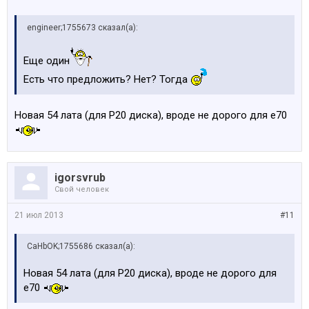
engineer;1755673 сказал(а):
Еще один
Есть что предложить? Нет? Тогда
Новая 54 лата (для Р20 диска), вроде не дорого для е70
igorsvrub
Свой человек
21 июл 2013
#11
CaHbOK;1755686 сказал(а):
Новая 54 лата (для Р20 диска), вроде не дорого для
е70