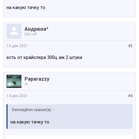
на какую тачку то
Андрюха*
DSC off
14 дек 2021
#3
есть от крайслера 300ц аж 2 штуки
Paparazzy
☭
14 дек 2021
#4
Demosphen сказал(а):
↑
на какую тачку то