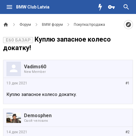
BMW Club Latvia
Форум
BMW форум
Покупка/продажа
Куплю запасное колесо
E60 БАЗАР
докатку!
Vadims60
New Member
13 дек 2021
#1
Куплю запасное колесо докатку.
Demosphen
Свой человек
14 дек 2021
#2