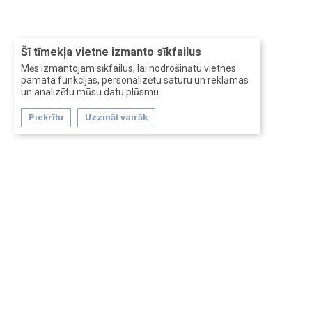
Šī tīmekļa vietne izmanto sīkfailus
Mēs izmantojam sīkfailus, lai nodrošinātu vietnes
pamata funkcijas, personalizētu saturu un reklāmas
un analizētu mūsu datu plūsmu.
Piekrītu
Uzzināt vairāk
Forum software by XenForo™
Перевод:
XF-Russia.ru
Сделано в
Entrypoint