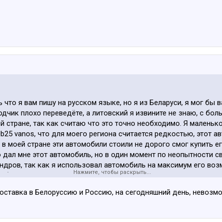
что я вам пишу на русском языке, но я из Беларуси, я мог бы 
одчик плохо переведёте, а литовский я извините не знаю, с бо
ей стране, так как считаю что это точно необходимо. Я малень
25 vanos, что для моего региона считается редкостью, этот а
 в моей стране эти автомобили стоили не дорого смог купить е
о дал мне этот автомобиль, но в один момент по неопытности с
ндров, так как я использовал автомобиль на максимум его возм
Нажмите, чтобы раскрыть...
е( я живу в Беларуси в глубинке) я долгое время не мог найти д
ак родился у меня сын и все средства я вкладывал в него, врем
ставка в Белоруссию и Россию, на сегодняшний день, невозмож
к тот биткоин и теперь она в моей стране стоит столько что я 
месяца. Но я много лет не предавал свой автомобиль, как бы мн
от разных людей, а их было очень много, порядка 50 предложе