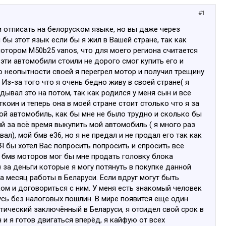
#1
ам отписать на белоруском языке, но вы даже через
бы этот язык если бы я жил в Вашей стране, так как
отором M50b25 vanos, что для моего региона считается
эти автомобили стоили не дорого смог купить его и
о неопытности своей я перегрел мотор и получил трещину
Из-за того что я очень бедно живу в своей стране( я
адывал это на потом, так как родился у меня сын и все
коин и теперь она в моей стране стоит столько что я за
свой автомобиль, как бы мне не было трудно и сколько бы
й за всё время выкупить мой автомобиль ( я много раз
), мой бмв е36, но я не предал и не продал его так как
 Я бы хотел Вас попросить попросить и спросить все
 бмв моторов мог бы мне продать головку блока
за деньги которые я могу потянуть в покупке данной
за месяц работы в Беларуси. Если вдруг могут быть
ком и договориться с ним. У меня есть знакомый человек
усь без налоговых пошлин. В мире появится еще один
тический заключённый в Беларуси, я отсидел свой срок в
 и я готов двигаться вперёд, я кайфую от всех