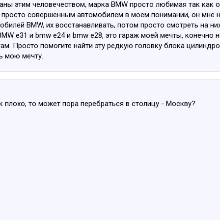
ны этим человечеством, марка BMW просто любимая так как ощ
ю просто совершенным автомобилем в моём понимании, он мне н
билей BMW, их восстанавливать, потом просто смотреть на них
 BMW e31 и bmw e24 и bmw e28, это гараж моей мечты, конечно 
ам. Просто помогите найти эту редкую головку блока цилиндро
ь мою мечту.
к плохо, то может пора перебраться в столицу - Москву?