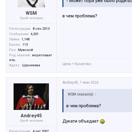
- Может пора уже было родитьс
WSM
в чем проблема?
Свой человек
Регистрация:
8 сен 2013
Сообщения:
6,501
Лайки:
1,148
Баллы:
113
Пол:
Мужской
Род занятий:
мореплават
ель
Цена = Качество
Адрес:
Царникава
Andrey45
,
1 июн 2026
WSM сказал(а):
↑
в чем проблема?
Andrey45
Дукати объедает
Свой человек
Регистрация:
4 окт 2007