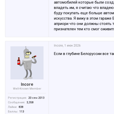
автомобилей которые были созда
владеть им, я считаю что владе
буду покупать еще больше автомо
искусства. Я вижу в этом гараже
априори что они должны стоять т
признателен тем кто смог оживит
Incore
,
1 июн 2026
Если в глубине Белоруссии все та
Incore
Well-Known Member
Регистрация:
20 сен 2013
Сообщения:
3,358
Лайки:
838
Баллы:
113