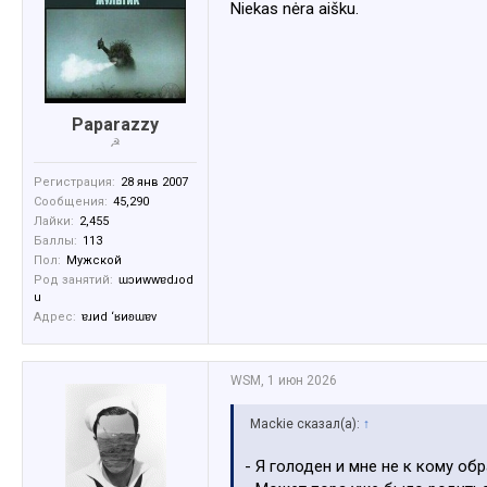
Niekas nėra aišku.
Paparazzy
☭
Регистрация:
28 янв 2007
Сообщения:
45,290
Лайки:
2,455
Баллы:
113
Пол:
Мужской
Род занятий:
ɯɔиwwɐdɹоd
u
Адрес:
ɐɹиd ‘ʁиʚɯɐv
WSM
,
1 июн 2026
Mackie сказал(а):
↑
- Я голоден и мне не к кому обр