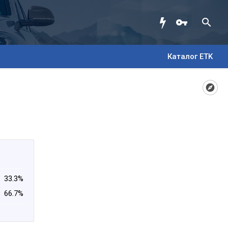
Каталог ETK
33.3%
66.7%