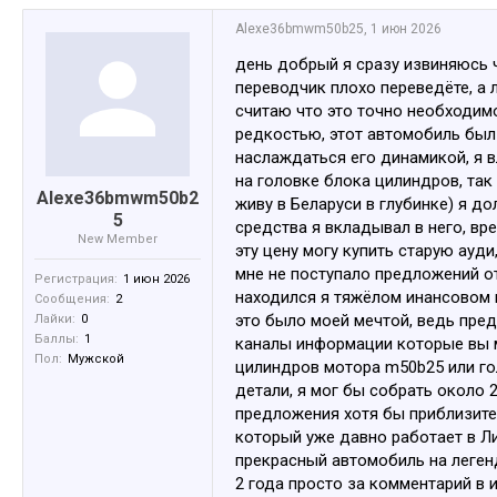
Alexe36bmwm50b25
,
1 июн 2026
день добрый я сразу извиняюсь ч
переводчик плохо переведёте, а 
считаю что это точно необходим
редкостью, этот автомобиль был 
наслаждаться его динамикой, я в
на головке блока цилиндров, так
Alexe36bmwm50b2
живу в Беларуси в глубинке) я до
5
средства я вкладывал в него, вр
New Member
эту цену могу купить старую ауди
мне не поступало предложений от
Регистрация:
1 июн 2026
находился я тяжёлом инансовом п
Сообщения:
2
это было моей мечтой, ведь пред
Лайки:
0
Баллы:
1
каналы информации которые вы м
Пол:
Мужской
цилиндров мотора m50b25 или го
детали, я мог бы собрать около 2
предложения хотя бы приблизител
который уже давно работает в Ли
прекрасный автомобиль на легенд
2 года просто за комментарий в и