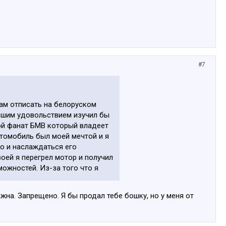
#7
вам отписать на белоруском
льшим удовольствием изучил бы
кой фанат БМВ который владеет
втомобиль был моей мечтой и я
го и наслаждаться его
воей я перегрел мотор и получил
ожностей. Из-за того что я
еньги на покупки этой головки и
я шло и эта головка
на. Запрещено. Я бы продал тебе бошку, но у меня от
за эту цену могу купить старую
е не было трудно и сколько бы
ний за всё время выкупить мой