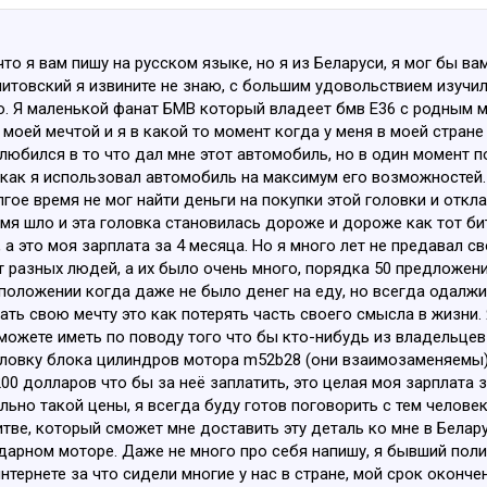
то я вам пишу на русском языке, но я из Беларуси, я мог бы в
литовский я извините не знаю, с большим удовольствием изучил 
о. Я маленькой фанат БМВ который владеет бмв Е36 с родным м
моей мечтой и я в какой то момент когда у меня в моей стране 
любился в то что дал мне этот автомобиль, но в один момент п
 как я использовал автомобиль на максимум его возможностей. 
лгое время не мог найти деньги на покупки этой головки и откл
емя шло и эта головка становилась дороже и дороже как тот бит
, а это моя зарплата за 4 месяца. Но я много лет не предавал 
 разных людей, а их было очень много, порядка 50 предложени
оложении когда даже не было денег на еду, но всегда одалживал
ать свою мечту это как потерять часть своего смысла в жизни.
ожете иметь по поводу того что бы кто-нибудь из владельцев
ловку блока цилиндров мотора m52b28 (они взаимозаменяемы) 
00 долларов что бы за неё заплатить, это целая моя зарплата 
ьно такой цены, я всегда буду готов поговорить с тем челове
тве, который сможет мне доставить эту деталь ко мне в Белар
арном моторе. Даже не много про себя напишу, я бывший поли
нтернете за что сидели многие у нас в стране, мой срок окончен