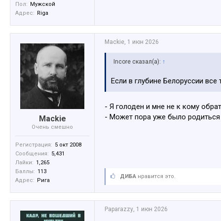
Пол:
Мужской
Адрес:
Riga
Mackie
,
1 июн 2026
Incore сказал(а):
↑
Если в глубине Белоруссии все 
- Я голоден и мне не к кому обрат
- Может пора уже было родиться
Mackie
Очень смешно
Регистрация:
5 окт 2008
Сообщения:
5,431
Лайки:
1,265
Баллы:
113
ДИБА
нравится это.
Адрес:
Рига
Paparazzy
,
1 июн 2026