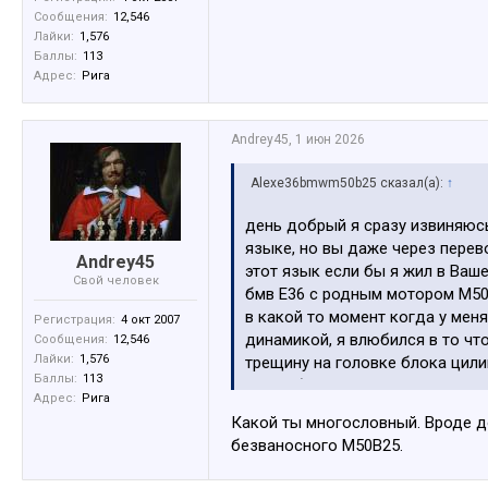
Сообщения:
12,546
Лайки:
1,576
Баллы:
113
Адрес:
Рига
Andrey45
,
1 июн 2026
Alexe36bmwm50b25 сказал(а):
↑
день добрый я сразу извиняюсь 
языке, но вы даже через перев
Andrey45
этот язык если бы я жил в Ваш
Свой человек
бмв Е36 с родным мотором M50b
в какой то момент когда у меня
Регистрация:
4 окт 2007
динамикой, я влюбился в то чт
Сообщения:
12,546
Лайки:
1,576
трещину на головке блока цили
Баллы:
113
очень бедно живу в своей стран
Адрес:
Рига
откладывал это на потом, так к
Какой ты многословный. Вроде до
становилась дороже и дороже ка
безваносного М50В25.
ауди, а это моя зарплата за 4 
мне не поступало предложений 