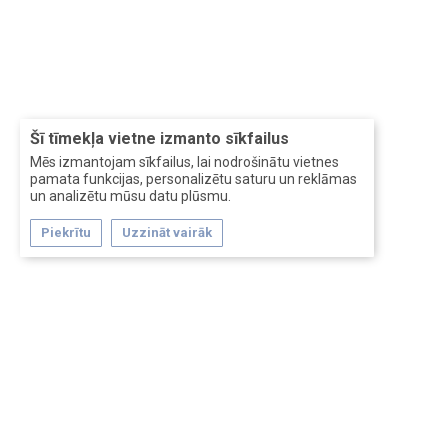
Šī tīmekļa vietne izmanto sīkfailus
Mēs izmantojam sīkfailus, lai nodrošinātu vietnes
pamata funkcijas, personalizētu saturu un reklāmas
un analizētu mūsu datu plūsmu.
Piekrītu
Uzzināt vairāk
Forum software by XenForo™
Перевод:
XF-Russia.ru