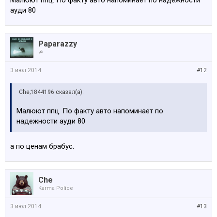
Малюют ппц. По факту авто напоминает по надежности
ауди 80
Paparazzy
☭
3 июл 2014
#12
Che;1844196 сказал(а):
Малюют ппц. По факту авто напоминает по
надежности ауди 80
а по ценам брабус.
Che
Karma Police
3 июл 2014
#13