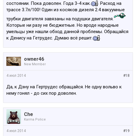
состоянии. Пока доволен. Года 3-4 как.
Расход на
трассе 3.7л/100! Один из косяков дизеля 2.4 вакуумные
трубки двигателя завязаны на подушки двигателя.
Которые ни разу не бюджетные. Но вроде народные
умельцы уже нашли обход данной проблемы. Обращайся
к Денису на Гетрудес. Думаю всё решит.
owner46
New Member
4 июл 2014
#18
Да, к Дэну на Гертрудес обращайся. Не одну вольво к
нему гонял - до сих пор доволен.
Che
Karma Police
4 июл 2014
#19