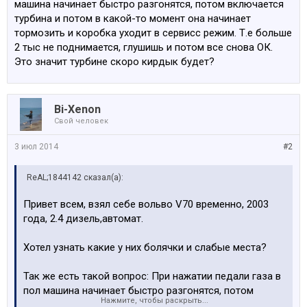
машина начинает быстро разгонятся, потом включается
турбина и потом в какой-то момент она начинает
тормозить и коробка уходит в сервисс режим. Т.е больше
2 тыс не поднимается, глушишь и потом все снова ОК.
Это значит турбине скоро кирдык будет?
Bi-Xenon
Свой человек
3 июл 2014
#2
ReAL;1844142 сказал(а):
Привет всем, взял себе вольво V70 временно, 2003
года, 2.4 дизель,автомат.
Хотел узнать какие у них болячки и слабые места?
Так же есть такой вопрос: При нажатии педали газа в
пол машина начинает быстро разгонятся, потом
Нажмите, чтобы раскрыть...
включается турбина и потом в какой-то момент она