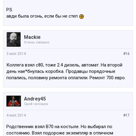
P.S.
авди была огонь, если бы не степ
Mackie
Очень смешно
3 июл 2014
#16
Коллега взял с80, тоже 2.4 дизель, автомат. На второй
день нае*бнулась коробка. Продавцы порядочные
попались, половину ремонта оплатили. Ремонт 700 евро.
Andrey45
Свой человек
4 июл 2014
#17
Родственник взял В70 на костыле. Но выбирал по
состоянию. Взял подороже экземпляр в отличном