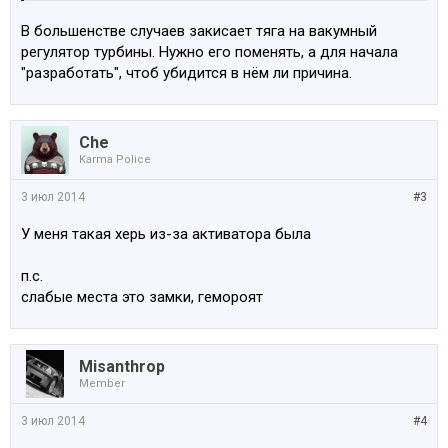
начинает тормозить и коробка уходит в сервисс
В большенстве случаев закисает тяга на вакумный
режим. Т.е больше 2 тыс не поднимается, глушишь и
регулятор турбины. Нужно его поменять, а для начала
потом все снова ОК. Это значит турбине скоро
"разработать", чтоб убидится в нём ли причина.
кирдык будет?
Che
Karma Police
3 июл 2014
#3
У меня такая херь из-за активатора была
п.с.
слабые места это замки, гемороят
Misanthrop
Member
3 июл 2014
#4