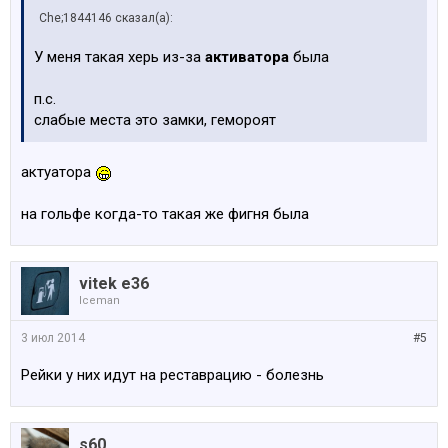
Che;1844146 сказал(а):
У меня такая херь из-за
активатора
была
п.с.
слабые места это замки, гемороят
актуатора
на гольфе когда-то такая же фигня была
vitek e36
Iceman
3 июл 2014
#5
Рейки у них идут на реставрацию - болезнь
s60