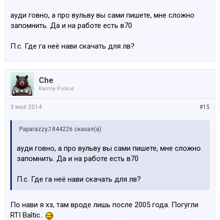
ауди говно, а про вульву вы сами пишете, мне сложно
запомнить. Да и на работе есть в70
П.с. Где га неё нави скачать для лв?
Che
Karma Police
3 июл 2014
#15
Paparazzy;1844226 сказал(а):
ауди говно, а про вульву вы сами пишете, мне сложно
запомнить. Да и на работе есть в70
П.с. Где га неё нави скачать для лв?
По нави я хз, там вроде лишь после 2005 года. Погугли
RTI Baltic..