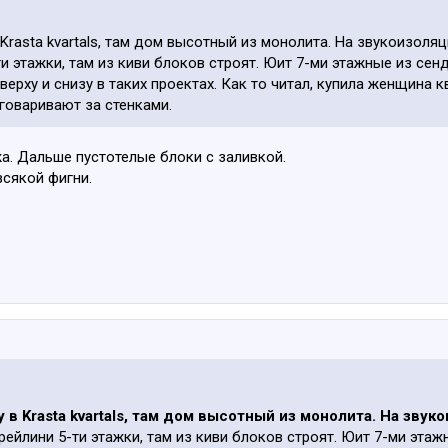
 Krasta kvartals, там дом высотный из монолита. На звукоизоляц
ти этажки, там из киви блоков строят. Юит 7-ми этажные из сен
рху и снизу в таких проектах. Как то читал, купила женщина к
говаривают за стенками.
жа. Дальше пустотелые блоки с заливкой.
всякой фигни.
 в Krasta kvartals, там дом высотный из монолита. На звук
рейлини 5-ти этажки, там из киви блоков строят. Юит 7-ми этаж