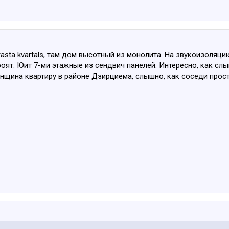
rasta kvartals, там дом высотный из монолита. На звукоизоляцию
троят. Юит 7-ми этажные из сендвич панелей. Интересно, как сл
женщина квартиру в районе Дзирциема, слышно, как соседи прос