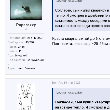
Locman сказал(а):
↑
Согласен, сын купил квартиру в
тепло. Я смотрел в дрейлини 5-
слышимость между соседями све
Paparazzy
слышно, как соседи просто раз
☭
Краста квартал литой до 6го эта
Регистрация:
28 янв 2007
Сообщения:
45,290
Пол - плита, плюс ещё ~20-25см 
Лайки:
2,455
Баллы:
113
Пол:
Мужской
Род занятий:
ɯɔиwwɐdɹоd
u
Адрес:
ɐɹиd ‘ʁиʚɯɐv
DemAn
,
19 янв 2023
Locman сказал(а):
↑
Согласен, сын купил квартиру
квартире тепло.
Я смотрел в д