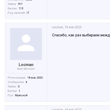
Лайки:
917
Баллы:
113
Род занятий:
IT
Locman
,
18 янв 2023
Спасибо, как раз выбираем межд
Locman
New Member
Регистрация:
18 янв 2023
Сообщения:
4
Лайки:
0
Баллы:
1
Пол:
Мужской
Locman
,
18 янв 2023