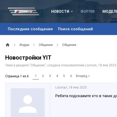
НОВОСТИ
ФОРУМ
МОДЕЛ
Последние сообщения
Поиск сообщений
Форум
Общение
Общение
Новостройки YIT
Тема в разделе "
Общение
", создана пользователем
Locman
,
18 янв 2023
.
1
2
3
4
5
6
Вперёд >
Страница 1 из 6
Locman
,
18 янв 2023
Ребята подскажите кто в таких д