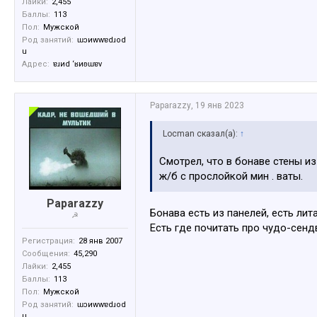
Лайки:
2,455
Баллы:
113
Пол:
Мужской
Род занятий:
ɯɔиwwɐdɹоd
u
Адрес:
ɐɹиd ‘ʁиʚɯɐv
Paparazzy
,
19 янв 2023
Locman сказал(а):
↑
Смотрел, что в бонаве стены из
ж/б с прослойкой мин . ваты.
Paparazzy
Бонава есть из панелей, есть лит
☭
Есть где почитать про чудо-сен
Регистрация:
28 янв 2007
Сообщения:
45,290
Лайки:
2,455
Баллы:
113
Пол:
Мужской
Род занятий:
ɯɔиwwɐdɹоd
u