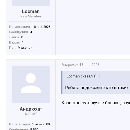
Locman
New Member
Регистрация:
18 янв 2023
Сообщения:
4
Лайки:
0
Баллы:
1
Пол:
Мужской
Андрюха*
,
18 янв 2023
Locman сказал(а):
↑
Ребята подскажите кто в таких
Качество чуть лучше бонавы, зв
Андрюха*
DSC off
Регистрация:
1 июн 2009
Сообщения:
8,880