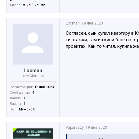
Адрес:
ɐɹиd ‘ʁиʚɯɐv
Locman
,
19 янв 2023
Согласен, сын купил квартиру в K
ти этажки, там из киви блоков с
проектах. Как то читал, купила 
Locman
New Member
Регистрация:
18 янв 2023
Сообщения:
4
Лайки:
0
Баллы:
1
Пол:
Мужской
Paparazzy
,
19 янв 2023