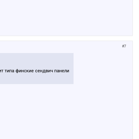
#7
юит типа финские сендвич панели