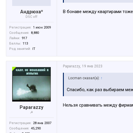
Андрюха*
В бонаве между квартирами тоже 
DSC off
Регистрация:
1 июн 2009
Сообщения:
8,880
Лайки:
917
Баллы:
113
Род занятий:
IT
Paparazzy
,
19 янв 2023
Locman сказал(а):
↑
Спасибо, как раз выбираем ме
Нельзя сравнивать между фирмам
Paparazzy
☭
Регистрация:
28 янв 2007
Сообщения:
45,290