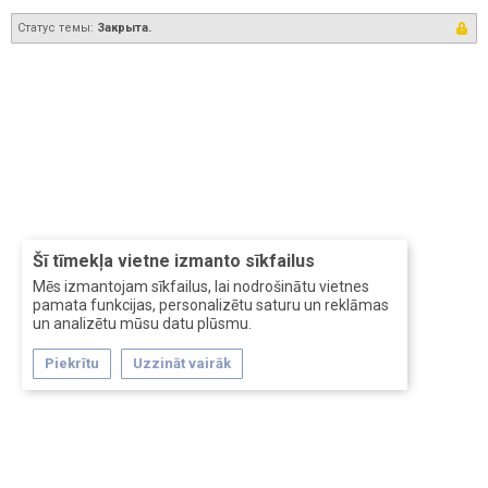
Статус темы:
Закрыта.
Šī tīmekļa vietne izmanto sīkfailus
Mēs izmantojam sīkfailus, lai nodrošinātu vietnes
pamata funkcijas, personalizētu saturu un reklāmas
un analizētu mūsu datu plūsmu.
Piekrītu
Uzzināt vairāk