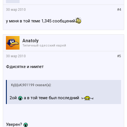
30 мар 2010
#4
у меня в той теме 1,345 сообщений
Anatoly
Типичный одесский еврей
30 мар 2010
#5
Фдисятке и ниипет
Ky}|{uK;901199 сказал(а):
2ой
а в той теме был последний
Уверен?