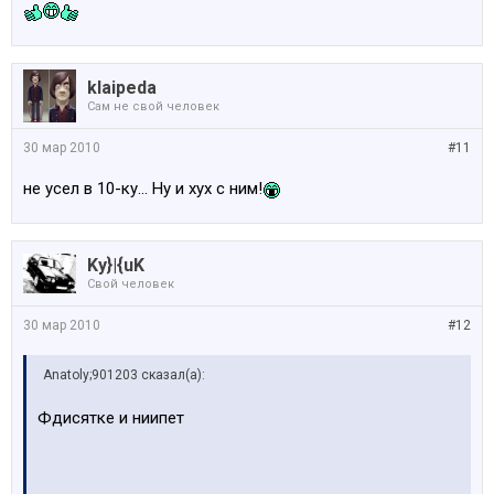
klaipeda
Сам не свой человек
30 мар 2010
#11
не усел в 10-ку... Ну и хух с ним!
Ky}|{uK
Свой человек
30 мар 2010
#12
Anatoly;901203 сказал(а):
Фдисятке и ниипет