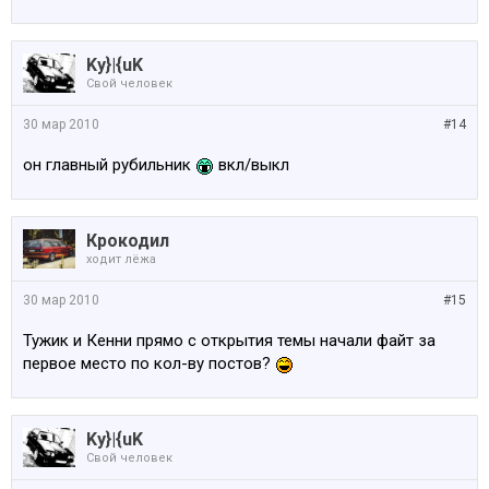
Ky}|{uK
Свой человек
30 мар 2010
#14
он главный рубильник
вкл/выкл
Крокодил
ходит лёжа
30 мар 2010
#15
Тужик и Кенни прямо с открытия темы начали файт за
первое место по кол-ву постов?
Ky}|{uK
Свой человек