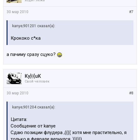
ходит лёжа
30 мар 2010
#7
kanye;901201 сказал(а):
Крококо с*ка
а пачиму сразу сцуко?
Ky}|{uK
Свой человек
30 мар 2010
#8
kanye;901204 сказал(а):
Цитата:
Сообщение от kanye
Сдаю позиции флудера ,(((( хотя мне прастительно, я
только в феврале вернулся ,))))))