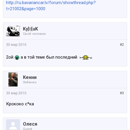
http://ru.bavariancar.lv/forum/showthread.php?
t=21002&page=1000
Ky}|{uK
Свой человек
30 мар 2010
#2
2ой
а в той теме был последний
Кенни
Забанен
30 мар 2010
#3
Крококо с*ка
Олеся
Guest