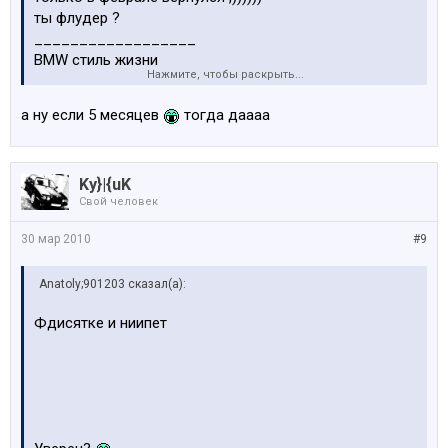
ты флудер ?
__________________
BMW стиль жизни
Нажмите, чтобы раскрыть...
а ну если 5 месяцев
тогда даааа
Ну кагбэ за 5 месяцев лишь активного участия в
форуме 3680 не мало.
Ky}|{uK
Свой человек
30 мар 2010
#9
Anatoly;901203 сказал(а):
Фдисятке и ниипет