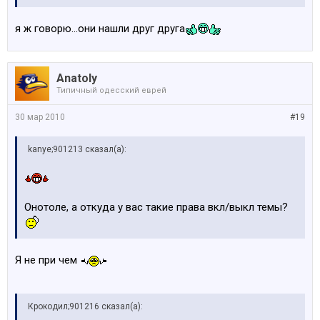
я ж говорю...они нашли друг друга
Anatoly
Типичный одесский еврей
30 мар 2010
#19
kanye;901213 сказал(а):
Онотоле, а откуда у вас такие права вкл/выкл темы?
Я не при чем
Крокодил;901216 сказал(а):