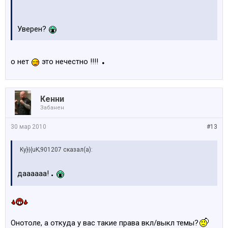
Уверен?
.
о нет
это нечестно !!!!
Кенни
Забанен
30 мар 2010
#13
Ky}|{uK;901207 сказал(а):
.
даааааа!
Онотоле, а откуда у вас такие права вкл/выкл темы?