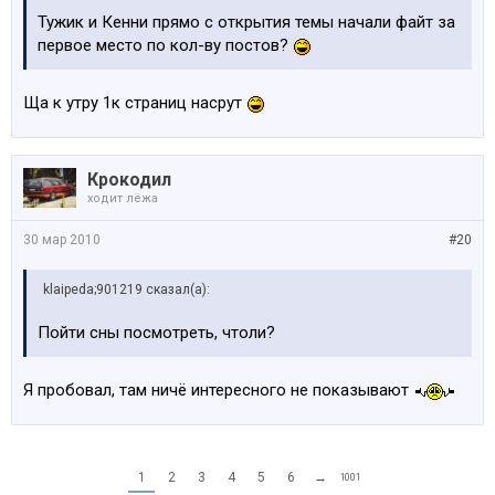
Тужик и Кенни прямо с открытия темы начали файт за
первое место по кол-ву постов?
Ща к утру 1к страниц насрут
Крокодил
ходит лёжа
30 мар 2010
#20
klaipeda;901219 сказал(а):
Пойти сны посмотреть, чтоли?
Я пробовал, там ничё интересного не показывают
1
2
3
4
5
6
→
1001