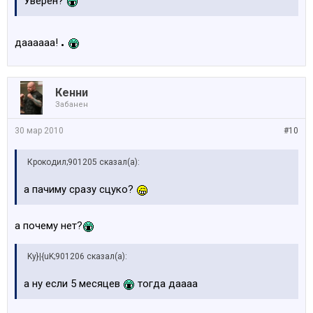
Уверен?
.
даааааа!
Кенни
Забанен
30 мар 2010
#10
Крокодил;901205 сказал(а):
а пачиму сразу сцуко?
а почему нет?
Ky}|{uK;901206 сказал(а):
а ну если 5 месяцев
тогда даааа