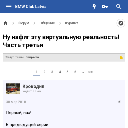
BMW Club Latvia
Форум
Общение
Курилка
Ну нафиг эту виртуальную реальность!
Часть третья
Статус темы:
Закрыта.
1
2
3
4
5
6
→
1001
Крокодил
ходит лёжа
30 мар 2010
#1
Первый, нах!
В предыдущей серии: