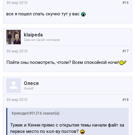
30 мар 2010
#16
все я пошел спать скучно тут у вас
klaipeda
Сам не свой человек
30 мар 2010
#17
Пойти сны посмотреть, чтоли? Всем спокойной ночи!
Олеся
Guest
30 мар 2010
#18
Крокодил;901216 сказал(а):
Тужик и Кенни прямо с открытия темы начали файт за
первое место по кол-ву постов?