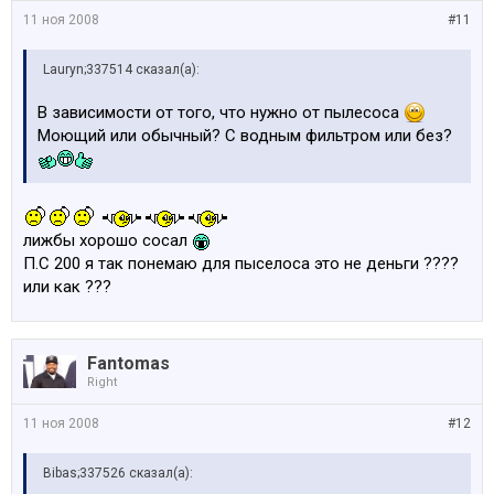
11 ноя 2008
#11
Lauryn;337514 сказал(а):
В зависимости от того, что нужно от пылесоса
Моющий или обычный? С водным фильтром или без?
лижбы хорошо сосал
П.С 200 я так понемаю для пыселоса это не деньги ????
или как ???
Fantomas
Right
11 ноя 2008
#12
Bibas;337526 сказал(а):