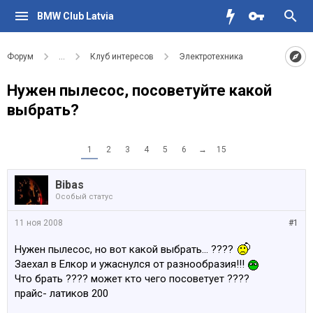
BMW Club Latvia
Форум
...
Клуб интересов
Электротехника
Нужен пылесос, посоветуйте какой
выбрать?
1
2
3
4
5
6
→
15
Bibas
Особый статус
11 ноя 2008
#1
Нужен пылесос, но вот какой выбрать... ????
Заехал в Елкор и ужаснулся от разнообразия!!!
Что брать ???? может кто чего посоветует ????
прайс- латиков 200