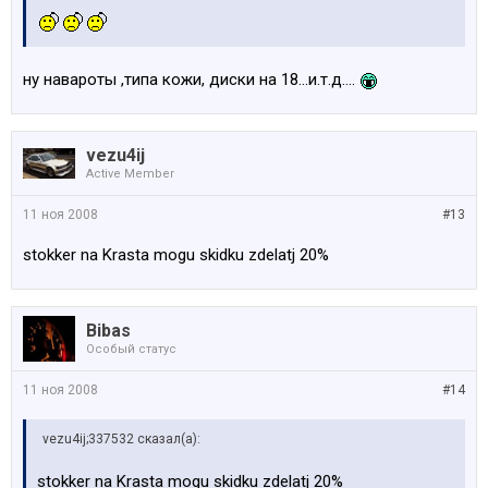
ну навароты ,типа кожи, диски на 18...и.т.д....
vezu4ij
Active Member
11 ноя 2008
#13
stokker na Krasta mogu skidku zdelatj 20%
Bibas
Особый статус
11 ноя 2008
#14
vezu4ij;337532 сказал(а):
stokker na Krasta mogu skidku zdelatj 20%