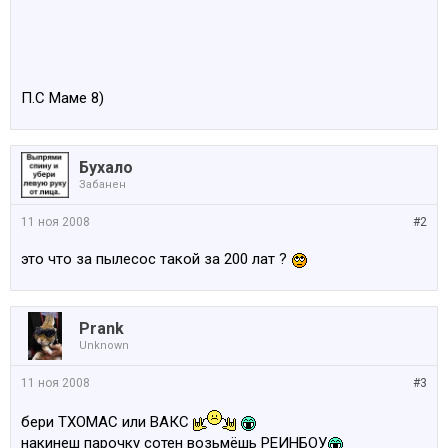
П.С Маме 8)
Бухало
Забанен
11 ноя 2008
#2
это что за пылесос такой за 200 лат ?
Prank
Unknown
11 ноя 2008
#3
бери ТХОМАС или ВАКС
накинеш парочку сотен возьмёшь РЕИНБОУ