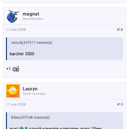
magnat
New Member
11 ноя 2008
#18
vezu4ij;337517 сказал(а):
karcher 5500
+1
Lauryn
Свой человек
11 ноя 2008
#19
Bibas;337548 сказал(а):
все!
В одной комнате ковралин, ворс 10мм