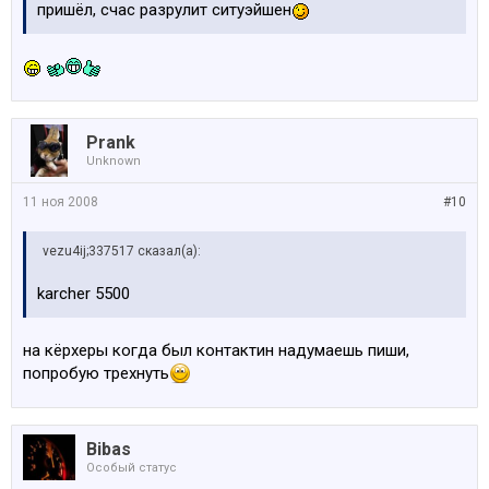
пришёл, счас разрулит ситуэйшен
Prank
Unknown
11 ноя 2008
#10
vezu4ij;337517 сказал(а):
karcher 5500
на кёрхеры когда был контактин надумаешь пиши,
попробую трехнуть
Bibas
Особый статус