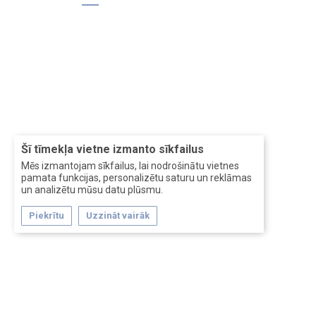
Šī tīmekļa vietne izmanto sīkfailus
Mēs izmantojam sīkfailus, lai nodrošinātu vietnes
pamata funkcijas, personalizētu saturu un reklāmas
un analizētu mūsu datu plūsmu.
Piekrītu
Uzzināt vairāk