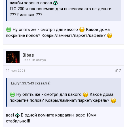
лижбы хорошо сосал
П.С 200 я так понемаю для пыселоса это не деньги
???? или как ???
Ну опять же - смотря для какого
Какое дома
покрытие полов? Ковры/ламинат/паркет/кафель?
Bibas
Особый статус
11 ноя 2008
#17
Lauryn;337543 сказал(а):
Ну опять же - смотря для какого
Какое дома
покрытие полов?
Ковры/ламинат/паркет/кафель
?
все!
В одной комнате ковралин, ворс 10мм
стабильно!!!