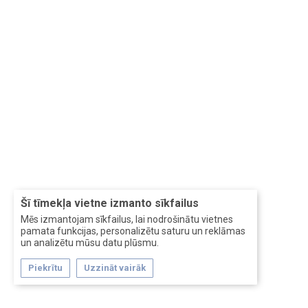
Šī tīmekļa vietne izmanto sīkfailus
Mēs izmantojam sīkfailus, lai nodrošinātu vietnes
pamata funkcijas, personalizētu saturu un reklāmas
un analizētu mūsu datu plūsmu.
Piekrītu
Uzzināt vairāk