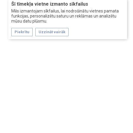
Šī tīmekļa vietne izmanto sīkfailus
Mēs izmantojam sīkfailus, lai nodrošinātu vietnes pamata
funkcijas, personalizētu saturu un reklāmas un analizētu
mūsu datu plūsmu.
Piekrītu
Uzzināt vairāk