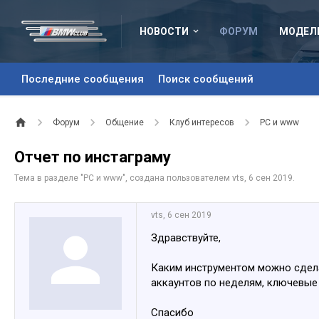
НОВОСТИ
ФОРУМ
МОДЕЛ
Последние сообщения
Поиск сообщений
Форум
Общение
Клуб интересов
PC и www
Отчет по инстаграму
Тема в разделе "
PC и www
", создана пользователем
vts
,
6 сен 2019
.
vts
,
6 сен 2019
Здравствуйте,
Каким инструментом можно сдела
аккаунтов по неделям, ключевые
Спасибо