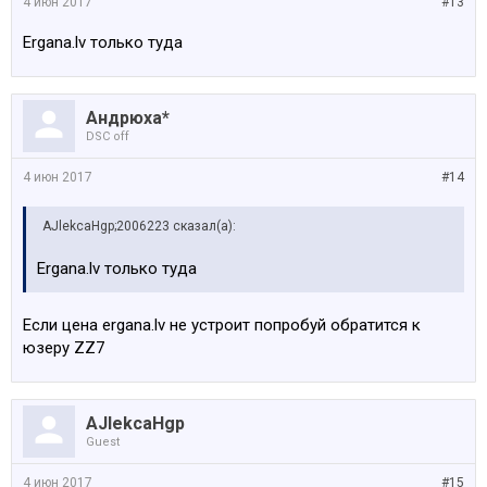
4 июн 2017
#13
Ergana.lv только туда
Андрюха*
DSC off
4 июн 2017
#14
AJlekcaHgp;2006223 сказал(а):
Ergana.lv только туда
Если цена ergana.lv не устроит попробуй обратится к
юзеру ZZ7
AJlekcaHgp
Guest
4 июн 2017
#15