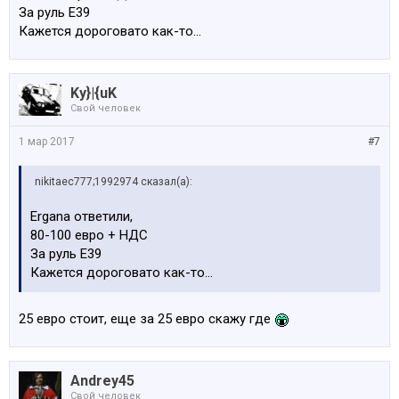
За руль Е39
Кажется дороговато как-то...
Ky}|{uK
Свой человек
1 мар 2017
#7
nikitaec777;1992974 сказал(а):
Ergana ответили,
80-100 евро + НДС
За руль Е39
Кажется дороговато как-то...
25 евро стоит, еще за 25 евро скажу где
Andrey45
Свой человек