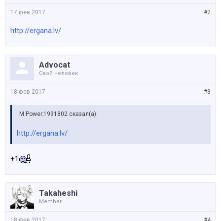
17 фев 2017
#2
http://ergana.lv/
Advocat
Свой человек
18 фев 2017
#3
M Power;1991802 сказал(а):
http://ergana.lv/
+1
Takaheshi
Member
18 фев 2017
#4