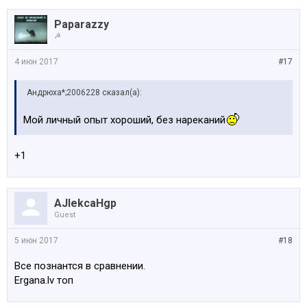
Paparazzy
☭
4 июн 2017
#17
Андрюха*;2006228 сказал(а):
Мой личный опыт хороший, без нареканий
+1
AJlekcaHgp
Guest
5 июн 2017
#18
Все познантся в сравнении.
Ergana.lv топ