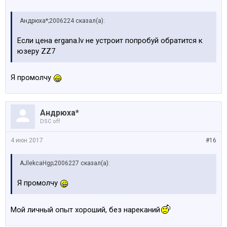
Андрюха*;2006224 сказал(а):
Если цена ergana.lv не устроит попробуй обратится к
юзеру ZZ7
Я промолчу
Андрюха*
DSC off
4 июн 2017
#16
AJlekcaHgp;2006227 сказал(а):
Я промолчу
Мой личный опыт хороший, без нареканий