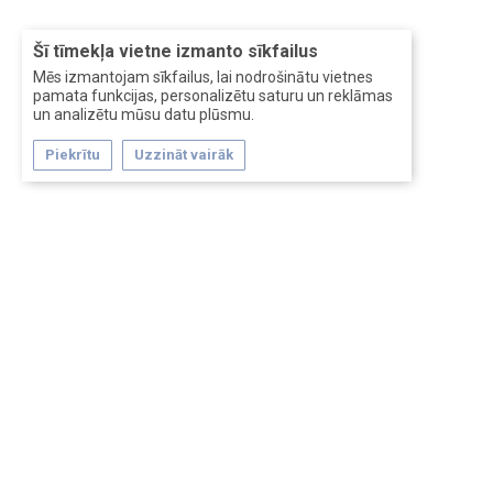
Šī tīmekļa vietne izmanto sīkfailus
Mēs izmantojam sīkfailus, lai nodrošinātu vietnes
pamata funkcijas, personalizētu saturu un reklāmas
un analizētu mūsu datu plūsmu.
Piekrītu
Uzzināt vairāk
Forum software by XenForo™
Перевод:
XF-Russia.ru
Сделано в
Entrypoint