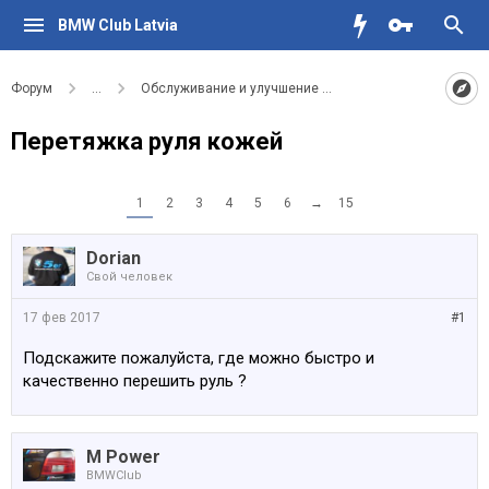
BMW Club Latvia
Форум
...
Обслуживание и улучшение вашего BMW
Перетяжка руля кожей
1
2
3
4
5
6
→
15
Dorian
Свой человек
17 фев 2017
#1
Подскажите пожалуйста, где можно быстро и
качественно перешить руль ?
M Power
BMWClub