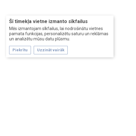
Šī tīmekļa vietne izmanto sīkfailus
Mēs izmantojam sīkfailus, lai nodrošinātu vietnes
pamata funkcijas, personalizētu saturu un reklāmas
un analizētu mūsu datu plūsmu.
Piekrītu
Uzzināt vairāk
Forum software by XenForo™
Перевод:
XF-Russia.ru
Сделано в
Entrypoint