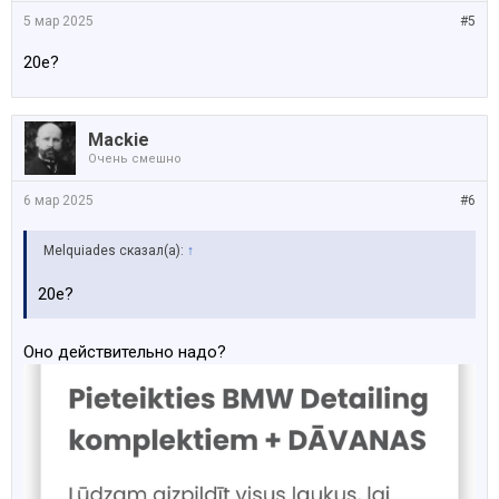
5 мар 2025
#5
20e?
Mackie
Очень смешно
6 мар 2025
#6
Melquiades сказал(а):
↑
20e?
Оно действительно надо?