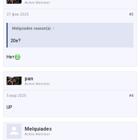
Active Member
27 фев 2025
#3
Melquiades сказал(а):
↑
20е?
Нет
pan
Active Member
5 мар 2025
#4
UP
Melquiades
Active Member