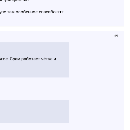
пе там особенное спасибо,гггг
#9
гое. Срам работает чётче и