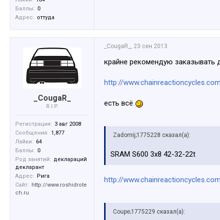
Баллы:
0
Адрес:
оттуда
_CougaR_
,
23 сен 2013
крайне рекомендую заказывать д
http://www.chainreactioncycles.com
_CougaR_
есть всё
R.I.P.
Регистрация:
3 авг 2008
Сообщения:
1,877
Zadornij;1775228 сказал(а):
Лайки:
64
Баллы:
0
SRAM S600 3x8 42-32-22t
Род занятий:
деклараций
декларант
Адрес:
Рига
http://www.chainreactioncycles.com
Сайт:
http://www.roshidrote
ch.ru
Coupe;1775229 сказал(а):