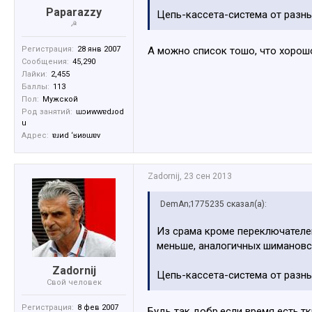
Paparazzy
Цепь-кассета-система от разн
☭
А можно список тошо, что хорош
Регистрация:
28 янв 2007
Сообщения:
45,290
Лайки:
2,455
Баллы:
113
Пол:
Мужской
Род занятий:
ɯɔиwwɐdɹоd
u
Адрес:
ɐɹиd ‘ʁиʚɯɐv
Zadornij
,
23 сен 2013
DemAn;1775235 сказал(а):
Из срама кроме переключателей
меньше, аналогичных шимановс
Zadornij
Цепь-кассета-система от разн
Свой человек
Регистрация:
8 фев 2007
Будь так добр,если время есть,т