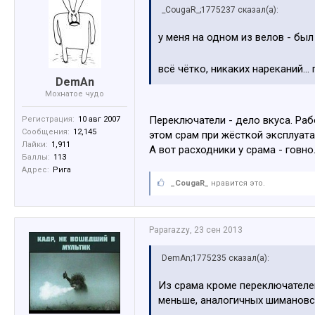
_CougaR_;1775237 сказал(а):
у меня на одном из велов - был
всё чётко, никаких нареканий...
DemAn
Мохнатое чудо
Переключатели - дело вкуса. Раб
Регистрация:
10 авг 2007
Сообщения:
12,145
этом срам при жёсткой эксплуат
Лайки:
1,911
А вот расходники у срама - говно
Баллы:
113
Адрес:
Рига
_CougaR_
нравится это.
Paparazzy
,
23 сен 2013
DemAn;1775235 сказал(а):
Из срама кроме переключателей
меньше, аналогичных шимановс