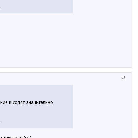
.
#8
кие и ходят значительно
.
 тригерам 3х7.