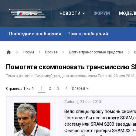
НОВОСТИ
ФОРУМ
МОДЕЛ
Последние сообщения
Поиск сообщений
Форум
Прочее
Другие транспортные средства
Помогите скомпоновать трансмиссию 
Тема в разделе "
Веломир
", создана пользователем
Zadornij
,
23 сен 2013
.
1
2
3
4
Вперёд >
Страница 1 из 4
Zadornij
,
23 сен 2013
Вело спецы прошу помочь скомпо
Поставил бы всё по кругу SRAM,но
систему или SRAM S200 звезды а
Сейчас стоят тригеры SRAM X3 7