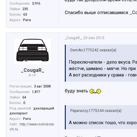
Сообщения:
3,916
Лайки:
235
Спасибо выше отписавшимся _Coug
Баллы:
63
Адрес:
Рига
_CougaR_
,
23 сен 2013
DemAn;1775242 сказал(а):
Переключатели - дело вкуса. Р
жёстче, шимано - мягче. Но пр
_CougaR_
А вот расходники у срама - говн
R.I.P.
Регистрация:
3 авг 2008
буду знать
Сообщения:
1,877
Лайки:
64
Баллы:
0
Род занятий:
деклараций
Paparazzy;1775244 сказал(а):
декларант
Адрес:
Рига
А можно список тошо, что хор
Сайт:
http://www.roshidrote
ch.ru