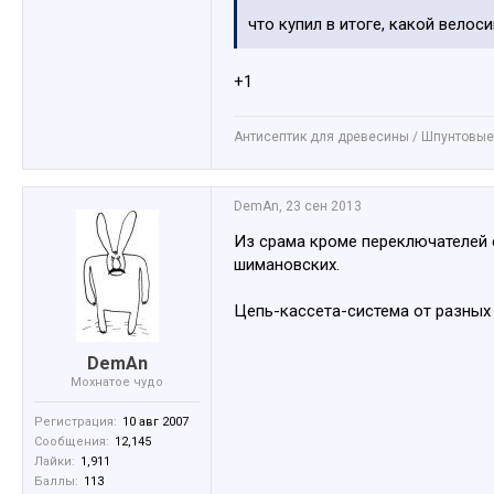
что купил в итоге, какой велос
+1
Антисептик для древесины / Шпунтовые
DemAn
,
23 сен 2013
Из срама кроме переключателей с
шимановских.
Цепь-кассета-система от разных
DemAn
Мохнатое чудо
Регистрация:
10 авг 2007
Сообщения:
12,145
Лайки:
1,911
Баллы:
113