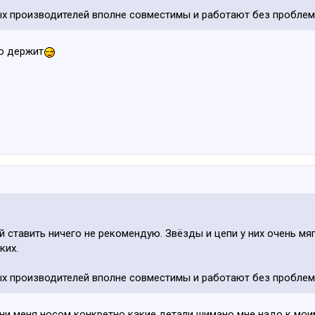
ых производителей вполне совместимы и работают без проблем
о держит
 ставить ничего не рекомендую. Звёзды и цепи у них очень мяг
ких.
ых производителей вполне совместимы и работают без проблем
кни меня носом конкретно какие детали шимано мне надо к моим