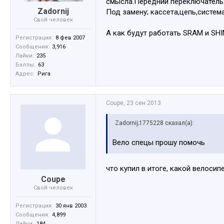
смысла.Передний переключатель
Zadornij
Под замену; кассета,цепь,систем
Свой человек
А как будут работать SRAM и SHI
Регистрация:
8 фев 2007
Сообщения:
3,916
Лайки:
235
Баллы:
63
Адрес:
Рига
Coupe
,
23 сен 2013
Zadornij;1775228 сказал(а):
Вело спецы прошу помочь
что купил в итоге, какой велосип
Coupe
Свой человек
Регистрация:
30 янв 2003
Сообщения:
4,899
Лайки:
184