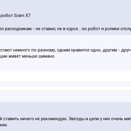
 робот Sram X7
 по расходникам - не ставил, не в курсе... но робот и ролики от
отают немного по-разному, одним нравится одно, другим - друго
ации живёт меньше шимано.
.
 ставить ничего не рекомендую. Звёзды и цепи у них очень мяг
ких.