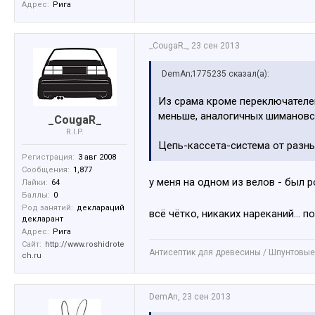
Адрес:
Рига
_CougaR_
,
23 сен 2013
DemAn;1775235 сказал(а):
Из срама кроме переключателей
меньше, аналогичных шимановс
_CougaR_
R.I.P.
Цепь-кассета-система от разн
Регистрация:
3 авг 2008
Сообщения:
1,877
у меня на одном из велов - был 
Лайки:
64
Баллы:
0
Род занятий:
деклараций
всё чётко, никаких нареканий... п
декларант
Адрес:
Рига
Сайт:
http://www.roshidrote
Антисептик для древесины / Шпунтовые
ch.ru
DemAn
,
23 сен 2013