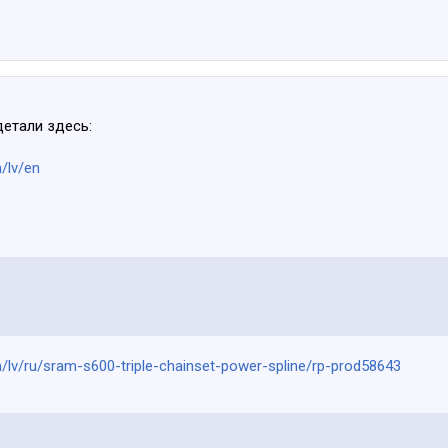
етали здесь:
/lv/en
/lv/ru/sram-s600-triple-chainset-power-spline/rp-prod58643