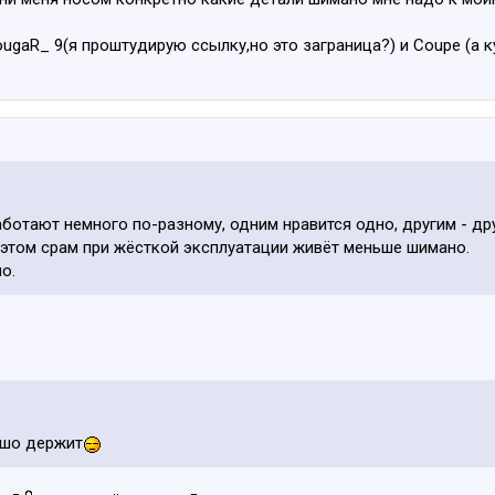
aR_ 9(я проштудирую ссылку,но это заграница?) и Coupe (а ку
аботают немного по-разному, одним нравится одно, другим - дру
и этом срам при жёсткой эксплуатации живёт меньше шимано.
о.
ошо держит