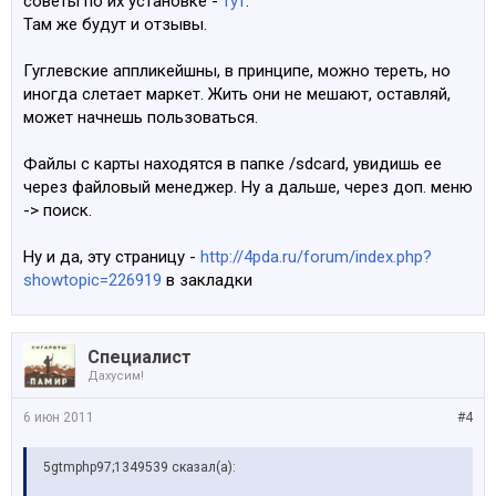
советы по их установке -
тут
.
Там же будут и отзывы.
Гуглевские аппликейшны, в принципе, можно тереть, но
иногда слетает маркет. Жить они не мешают, оставляй,
может начнешь пользоваться.
Файлы с карты находятся в папке /sdcard, увидишь ее
через файловый менеджер. Ну а дальше, через доп. меню
-> поиск.
Ну и да, эту страницу -
http://4pda.ru/forum/index.php?
showtopic=226919
в закладки
Специалист
Дахусим!
6 июн 2011
#4
5gtmphp97;1349539 сказал(а):