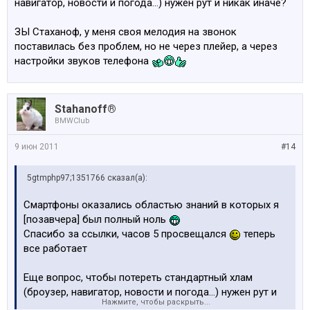
навигатор, новости и погода...) нужен рут и никак иначе?
ЗЫ Стаханоф, у меня своя мелодия на звонок
поставилась без проблем, но не через плейер, а через
настройки звуков телефона
Stahanoff®
BMWClub
9 июн 2011
#14
5gtmphp97;1351766 сказал(а):
Смартфоны оказались областью знаний в которых я
[позавчера] был полный ноль
Спасибо за ссылки, часов 5 просвещался
теперь
все работает
Еще вопрос, чтобы потереть стандартный хлам
(броузер, навигатор, новости и погода...) нужен рут и
Нажмите, чтобы раскрыть...
никак иначе?