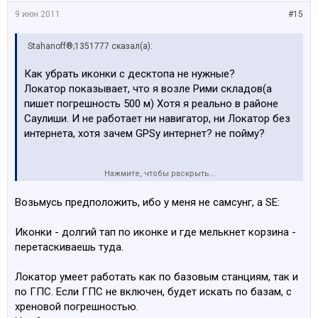
9 июн 2011
#15
Stahanoff®;1351777 сказал(а):
Как убрать иконки с десктопа не нужные?
Локатор показывает, что я возле Рими складов(а
пишет погрешность 500 м) Хотя я реально в районе
Саулиши. И не работает ни навигатор, ни Локатор без
интернета, хотя зачем GPSу интернет? не пойму?
Нажмите, чтобы раскрыть...
А еще голосовая хрень не активна, как ее включить?
Возьмусь предположить, ибо у меня не самсунг, а SE:
Может у кого Самсунги, то похожии менюшки?
Иконки - долгий тап по иконке и где мелькнет корзина -
перетаскиваешь туда.
Локатор умеет работать как по базовым станциям, так и
по ГПС. Если ГПС не включен, будет искать по базам, с
хреновой погрешностью.