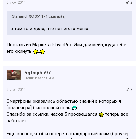
8 июн 2011
#12
Stahanoff®;1351171 сказал(а):
в том то и дело, что нет этого меню
Поставь из Маркета PlayerPro. Или дай мейл, куда тебе
его скинуть
5gtmphp97
Пеши правельно!
9 июн 2011
#13
Смартфоны оказались областью знаний в которых я
[позавчера] был полный ноль
Спасибо за ссылки, часов 5 просвещался
теперь все
работает
Еще вопрос, чтобы потереть стандартный хлам (броузер,