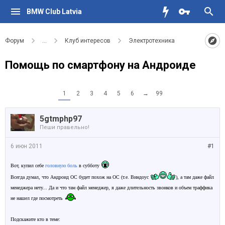
BMW Club Latvia
Форум
...
Клуб интересов
Электротехника
Помощь по смартфону на Андроиде
1
2
3
4
5
6
→
99
5gtmphp97
Пеши правельно!
6 июн 2011
#1
Вот, купил себе
головную боль
в субботу
Всегда думал, что Андроид ОС будет похож на ОС (т.е. Виндоус
), а там даже файл
менеджера нету... Да и что там файл менеджер, я даже длительность звонков и объем траффика
не нашел где посмотреть
Подскажите кто в теме: