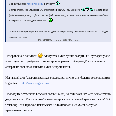
Вот, купил себе
головную боль
в субботу
Всегда думал, что Андроид ОС будет похож на ОС (т.е. Виндоус
), а там даже
файл менеджера нету... Да и что там файл менеджер, я даже длительность звонков и объем
траффика не нашел где посмотреть
- какая навигация хорошая есть? (Стандартная не работает, очевидно хочет чтобы я создал
аккаунты в Гугле)
=>
Нажмите, чтобы раскрыть...
- гугл-то, гугл-сё – это нужно/важно или можно тереть? Если можно – как?
- почему все стандартные проги предупреждают, что будут куда-то коннектится и
[
якобы
анонимно
]
собирать обо мне данные? (или это не только страндартные так делают?
Поздравляю с покупкой
Аккаунт в Гугле лучше создать, т.к. гуглофону оно
- как контролировать пожранный траффик?
много для чего требуется. Например, программы с АндроидМаркета качать
- как найти файл на СД карте?
аппарат не даст, пока аккаунт Гугла не пропишешь.
Навигаций для Андроида великое множество, лично мне больше всего нравится
Sigyc Aura:
http://www.sygic.com/en
Проводник в телефоне все-таки должен быть, но если таки нет - его элементарно
доустановить с Маркета. чтобы контролировать пожранный траффик, скачай 3G
watchdog - она и расход показывает и блокировать Нет умеет в случае
превышения лимита.