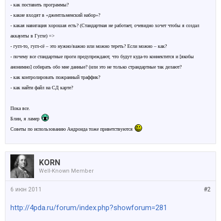
- как поставить программы?
- какие входят в «джентльменский набор»?
- какая навигация хорошая есть? (Стандартная не работает, очевидно хочет чтобы я создал
аккаунты в Гугле)
=>
- гугл-то, гугл-сё – это нужно/важно или можно тереть? Если можно – как?
- почему все стандартные проги предупреждают, что будут куда-то коннектится и
[
якобы
анонимно
]
собирать обо мне данные? (или это не только страндартные так делают?
- как контролировать пожранный траффик?
- как найти файл на СД карте?
Пока все.
Блин, я ламер
Советы по использованию Андроида тоже приветствуются
KORN
Well-Known Member
6 июн 2011
#2
http://4pda.ru/forum/index.php?showforum=281