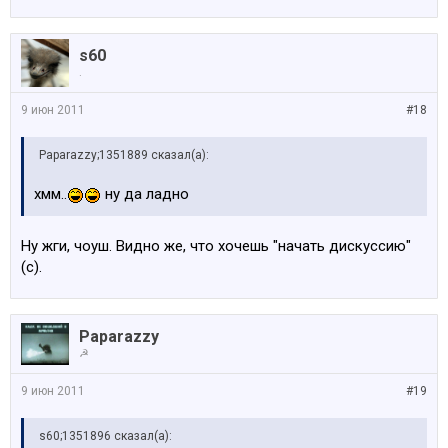
s60
.
9 июн 2011
#18
Paparazzy;1351889 сказал(а):
хмм..
ну да ладно
Ну жги, чоуш. Видно же, что хочешь "начать дискуссию"
(с).
Paparazzy
☭
9 июн 2011
#19
s60;1351896 сказал(а):