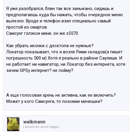
Я уже разобрался, блин так все заныкано, сидишь и
ЗЫ Стаханоф, у меня своя мелодия на звонок
предполагаешь куда бы нажать, чтобы очередное меню
поставилась без проблем, но не через плейер, а через
вылезло. Вроде и телефон взял специально самый
настройки звуков телефона
простой из смартов.
Самсунг гэлэкси мини. он же s5570
Как убрать иконки с десктопа не нужные?
Локатор показывает, что я возле Рими складов(а пишет
погрешность 500 м) Хотя я реально в районе Саулиши. И
не работает ни навигатор, ни Локатор без интернета, хотя
зачем GPSу интернет? не пойму?
А еще голосовая хрень не активна, как ее включить?
Может у кого Самсунги, то похожии менюшки?
walkmann
i would be sooo happy...