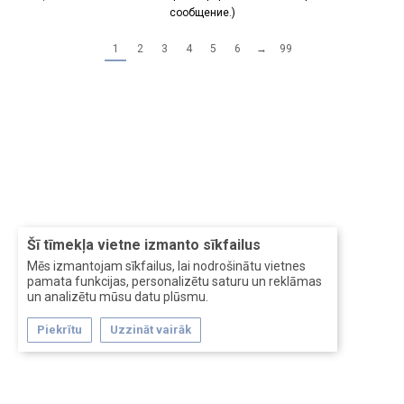
сообщение.)
1
2
3
4
5
6
→
99
Šī tīmekļa vietne izmanto sīkfailus
Mēs izmantojam sīkfailus, lai nodrošinātu vietnes
pamata funkcijas, personalizētu saturu un reklāmas
un analizētu mūsu datu plūsmu.
Piekrītu
Uzzināt vairāk