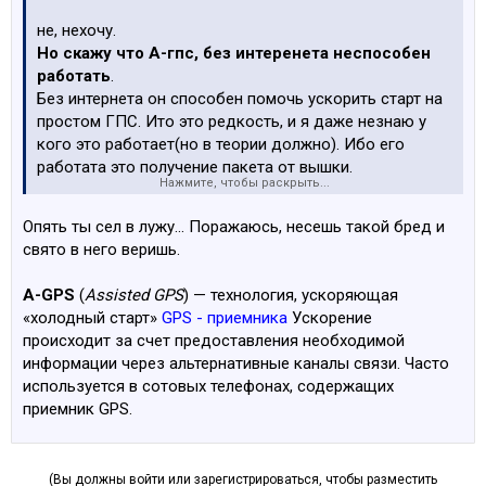
не, нехочу.
Но скажу что А-гпс, без интеренета неспособен
работать
.
Без интернета он способен помочь ускорить старт на
простом ГПС. Ито это редкость, и я даже незнаю у
кого это работает(но в теории должно). Ибо его
работата это получение пакета от вышки.
Нажмите, чтобы раскрыть...
если я очень неправ, то в двух словах раскажи, как
Опять ты сел в лужу... Поражаюсь, несешь такой бред и
без нета это работает.
свято в него веришь.
A-GPS
(
Assisted GPS
) — технология, ускоряющая
«холодный старт»
GPS - приемника
Ускорение
происходит за счет предоставления необходимой
информации через альтернативные каналы связи. Часто
используется в сотовых телефонах, содержащих
приемник GPS.
(Вы должны войти или зарегистрироваться, чтобы разместить