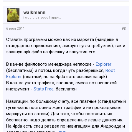
walkmann
i would be sooo happy...
6 июн 2011
#3
Ставить программы можно как из маркета (найдешь в
стандартных приложениях, аккаунт гугля требуется), так и
закинув apk файл на флешку и запустив его.
В кач-ве файлового менеджера неплохие -
Explorer
(бесплатный) и потом, когда чуть разберешься,
Root
Explorer
(платный, но на 4pda есть ссылки на apk)
В кач-ве учета трафика, звонков, смсок вот неплохой
инструмент -
Stats Free
, бесплатен
Навигации, по большому счету, все платные (стандартный
гугль-мапс постоянно жрет траффик и не прокладывает
маршруты по латвии) Для того, чтобы поставить их
бесплатно, надо делать определенные левые движения.
На 4pda есть спец раздел по навигациям для Андроида и