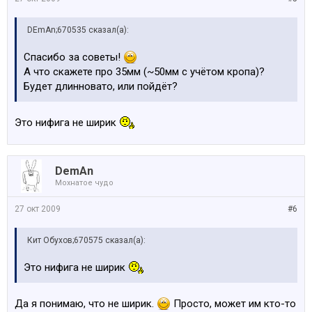
DEmAn;670535 сказал(а):
Спасибо за советы!
А что скажете про 35мм (~50мм с учётом кропа)?
Будет длинновато, или пойдёт?
Это нифига не ширик
DemAn
Мохнатое чудо
27 окт 2009
#6
Кит Обухов;670575 сказал(а):
Это нифига не ширик
Да я понимаю, что не ширик.
Просто, может им кто-то