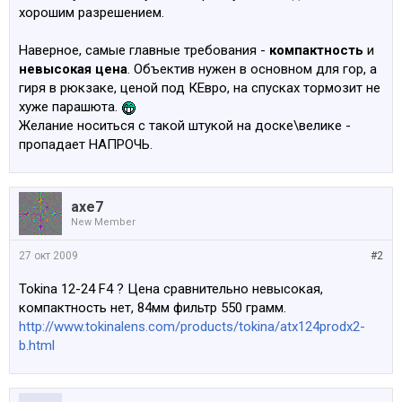
хорошим разрешением.
Наверное, самые главные требования -
компактность
и
невысокая цена
. Объектив нужен в основном для гор, а
гиря в рюкзаке, ценой под КЕвро, на спусках тормозит не
хуже парашюта.
Желание носиться с такой штукой на доске\велике -
пропадает НАПРОЧЬ.
axe7
New Member
27 окт 2009
#2
Tokina 12-24 F4 ? Цена сравнительно невысокая,
компактность нет, 84мм фильтр 550 грамм.
http://www.tokinalens.com/products/tokina/atx124prodx2-
b.html