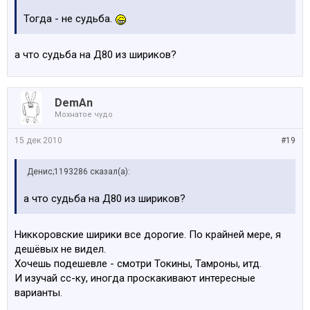
Тогда - не судьба.
а что судьба на Д80 из шириков?
DemAn
Мохнатое чудо
15 дек 2010
#19
Денис;1193286 сказал(а):
а что судьба на Д80 из шириков?
Никкоровские ширики все дорогие. По крайней мере, я
дешёвых не видел.
Хочешь подешевле - смотри Токины, Тамроны, итд.
И изучай сс-ку, иногда проскакивают интересные
варианты.