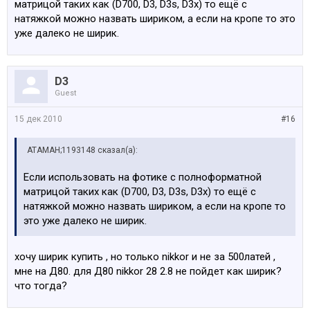
матрицой таких как (D700, D3, D3s, D3x) то ещё с
натяжкой можно назвать шириком, а если на кропе то это
уже далеко не ширик.
D3
Guest
15 дек 2010
#16
АТАМАН;1193148 сказал(а):
Если использовать на фотике с полноформатной
матрицой таких как (D700, D3, D3s, D3x) то ещё с
натяжкой можно назвать шириком, а если на кропе то
это уже далеко не ширик.
хочу ширик купить , но только nikkor и не за 500латей ,
мне на Д80. для Д80 nikkor 28 2.8 не пойдет как ширик?
что тогда?