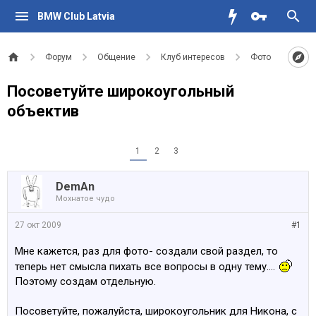
BMW Club Latvia
Форум
Общение
Клуб интересов
Фото
Посоветуйте широкоугольный
объектив
1
2
3
DemAn
Мохнатое чудо
27 окт 2009
#1
Мне кажется, раз для фото- создали свой раздел, то
теперь нет смысла пихать все вопросы в одну тему....
Поэтому создам отдельную.
Посоветуйте, пожалуйста, широкоугольник для Никона, с