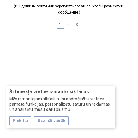
(Вы должны войти или зарегистрироваться, чтобы разместить
сообщение.)
1
2
3
Šī tīmekļa vietne izmanto sīkfailus
Mēs izmantojam sīkfailus, lai nodrošinātu vietnes
pamata funkcijas, personalizētu saturu un reklāmas
un analizētu mūsu datu plūsmu.
Piekrītu
Uzzināt vairāk