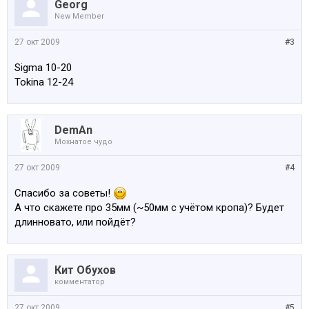
Georg
New Member
27 окт 2009
#3
Sigma 10-20
Tokina 12-24
DemAn
Мохнатое чудо
27 окт 2009
#4
Спасибо за советы!
А что скажете про 35мм (~50мм с учётом кропа)? Будет
длинновато, или пойдёт?
Кит Обухов
комментатор
27 окт 2009
#5