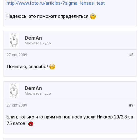
http://www.foto.ru/articles/?sigma_lenses_test
Надеюсь, это поможет определиться
DemAn
Мохнатое чудо
27 окт 2009
#8
Почитаю, спасибо!
DemAn
Мохнатое чудо
27 окт 2009
#9
Блин, только что прям из под носа увели Никкор 20/2.8 за
75 латов!