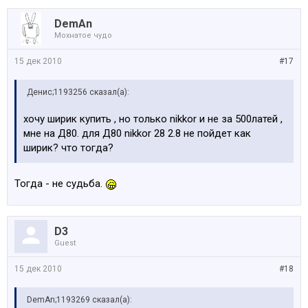
DemAn
Мохнатое чудо
15 дек 2010
#17
Денис;1193256 сказал(а):
хочу ширик купить , но только nikkor и не за 500латей ,
мне на Д80. для Д80 nikkor 28 2.8 не пойдет как
ширик? что тогда?
Тогда - не судьба.
D3
Guest
15 дек 2010
#18
DemAn;1193269 сказал(а):