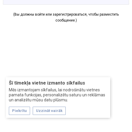
(Вы должны войти или зарегистрироваться, чтобы разместить
сообщение.)
Šī tīmekļa vietne izmanto sīkfailus
Mēs izmantojam sīkfailus, lai nodrošinātu vietnes
pamata funkcijas, personalizētu saturu un reklāmas
un analizētu mūsu datu plūsmu.
Piekrītu
Uzzināt vairāk