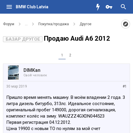
BMW Club Latvia
Форум
...
Покупка/продажа
Другое
Продаю Audi A6 2012
БАЗАР ДРУГОЕ
1
2
DIMKan
Свой человек
30 мар 2019
#1
Пришло время менять машину. В моём владении 2 года. 3
литра дизель битурбо, 313лс. Идеальное состояние,
оригинальный пробег 149000, дорогая сигнализация,
комплект колёс на зиму. WAUZZZ4GXDN044523
Первая регистрация 04.12.2012.
Цэна 19900 с новым ТО по нулям за мой счет