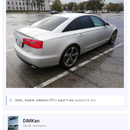
ReAL
,
Darvin
,
nikitaec777
и
ещё 1-му
нравится это.
DIMKan
Свой человек