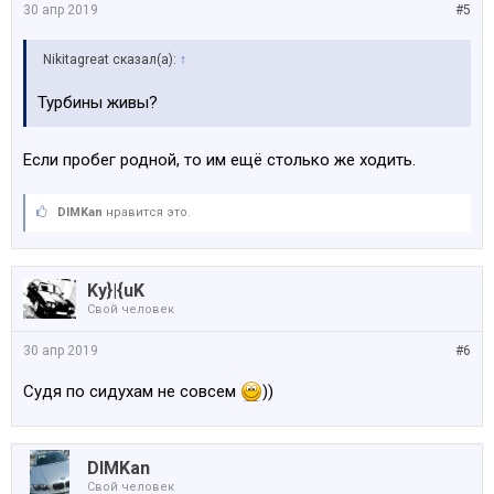
30 апр 2019
#5
Nikitagreat сказал(а):
↑
Турбины живы?
Если пробег родной, то им ещё столько же ходить.
DIMKan
нравится это.
Ky}|{uK
Свой человек
30 апр 2019
#6
Судя по сидухам не совсем
))
DIMKan
Свой человек