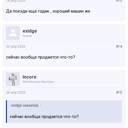
18 апр 2020
#13
Да поезди еще годик , хороший машин же
exidge
Guest
20 апр 2020
#14
сейчас вообще продается что-то?
Incore
Well-Known Member
20 апр 2020
#15
exidge сказал(а):
↑
сейчас вообще продается что-то?