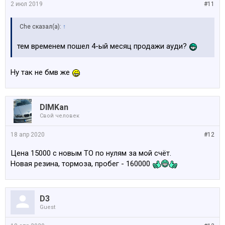
2 июл 2019
#11
Che сказал(а):
↑
тем временем пошел 4-ый месяц продажи ауди?
Ну так не бмв же
DIMKan
Свой человек
18 апр 2020
#12
Цена 15000 с новым ТО по нулям за мой счёт.
Новая резина, тормоза, пробег - 160000
D3
Guest