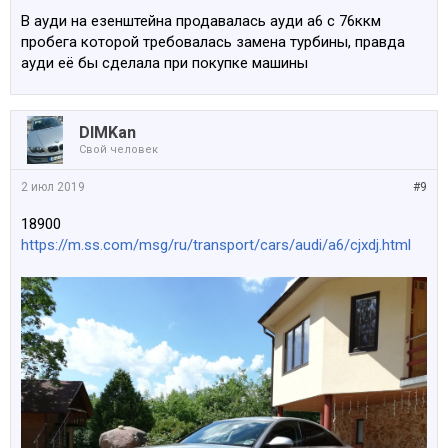
В ауди на езенштейна продавалась ауди а6 с 76ккм
пробега которой требовалась замена турбины, правда
ауди её бы сделала при покупке машины
DIMKan
Свой человек
2 июл 2019
#9
18900
https://m.ss.com/msg/ru/transport/cars/audi/a6/cjxdj.html