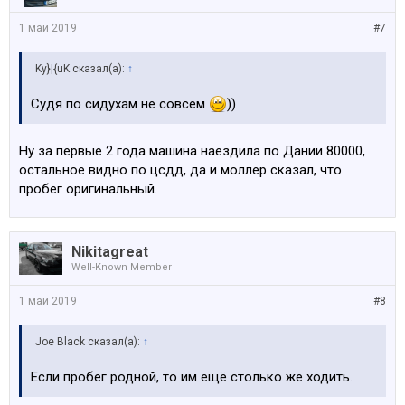
1 май 2019
#7
Ky}|{uK сказал(а):
↑
Судя по сидухам не совсем
))
Ну за первые 2 года машина наездила по Дании 80000,
остальное видно по цсдд, да и моллер сказал, что
пробег оригинальный.
Nikitagreat
Well-Known Member
1 май 2019
#8
Joe Black сказал(а):
↑
Если пробег родной, то им ещё столько же ходить.