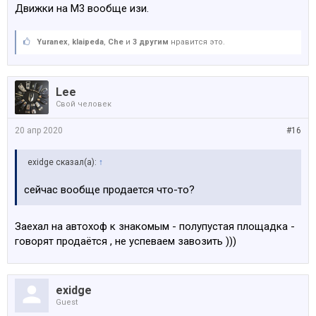
Движки на М3 вообще изи.
Yuranex
,
klaipeda
,
Che
и
3 другим
нравится это.
Lee
Свой человек
20 апр 2020
#16
exidge сказал(а):
↑
сейчас вообще продается что-то?
Заехал на автохоф к знакомым - полупустая площадка -
говорят продаётся , не успеваем завозить )))
exidge
Guest