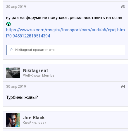
30 апр 2019
#3
ну раз на форуме не покупают, решил выставить на сс.лв
https://www.ss.com/msg/ru/transport/cars/audi/a6/cjxdj.htm
l?0.9458122818514394
Nikitagreat
нравится это.
Nikitagreat
Well-Known Member
30 апр 2019
#4
Турбины живы?
Joe Black
Свой человек