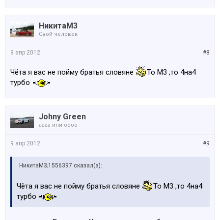
НикитаМ3
Свой человек
9 апр 2012
#8
Чёта я вас не пойму братья словяне
То М3 ,то 4на4
турбо
Johny Green
аааа или оооо
9 апр 2012
#9
НикитаМ3;1556397 сказал(а):
Чёта я вас не пойму братья словяне
То М3 ,то 4на4
турбо