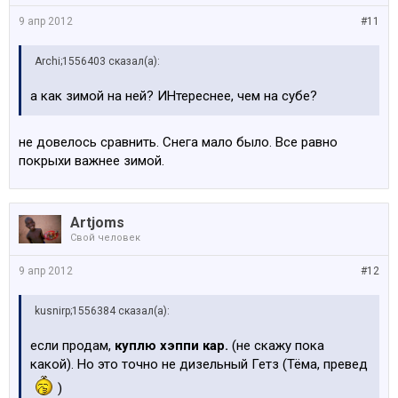
9 апр 2012
#11
Archi;1556403 сказал(а):
а как зимой на ней? ИНтереснее, чем на субе?
не довелось сравнить. Снега мало было. Все равно
покрыхи важнее зимой.
Artjoms
Свой человек
9 апр 2012
#12
kusnirp;1556384 сказал(а):
если продам,
куплю хэппи кар.
(не скажу пока
какой). Но это точно не дизельный Гетз (Тёма, превед
)