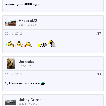
новая цена 4000 еуро
НикитаМ3
Свой человек
26 июн 2012
#17
Jurnieks
Я охуенен
26 июн 2012
#18
О, Паша нарисовался
Johny Green
аааа или оооо