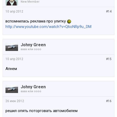
New Member
10 апр 2012
#14
вспомнилась реклама про улитку
http://www.youtube.com/watch?v=Q6oNRp9u_DM
Johny Green
аааа или оооо
10 апр 2012
#15
Апнем
Johny Green
аааа или оооо
26 июн 2012
#16
решил опять поторговать автомобилем