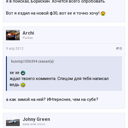
я в поисках, Борискин. Хочется всего опробовать.
Вот я ездил на новой ф30, вот ее я точно хочу!
Archi
Рыбак
9 апр 2012
#10
kusnirp;1556394 сказал(а):
хе хе
ждал твоего коммента. Спецом для тебя написал
ведь
а как зимой на ней? ИНтереснее, чем на субе?
Johny Green
аааа или оооо