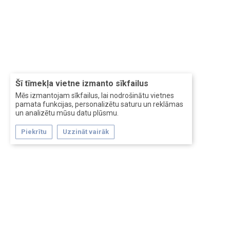
Šī tīmekļa vietne izmanto sīkfailus
Mēs izmantojam sīkfailus, lai nodrošinātu vietnes
pamata funkcijas, personalizētu saturu un reklāmas
un analizētu mūsu datu plūsmu.
Piekrītu
Uzzināt vairāk
Forum software by XenForo™
Перевод:
XF-Russia.ru