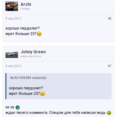
Archi
Рыбак
9 апр 2012
#6
хорошо пердолит?
жрет больше 25?
Johny Green
аааа или оооо
9 апр 2012
#7
Archi;1556389 сказал(а):
хорошо пердолит?
жрет больше 25?
хе хе
ждал твоего коммента. Спецом для тебя написал ведь