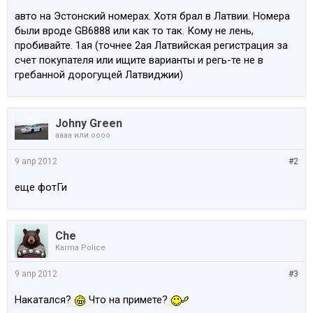
авто на Эстонский номерах. Хотя брал в Латвии. Номера
были вроде GB6888 или как то так. Кому не лень,
пробивайте. 1ая (точнее 2ая Латвийская регистрация за
счет покупателя или ищите варианты и регь-те не в
гребанной дорогущей Латвиджии)
Johny Green
аааа или оооо
9 апр 2012
#2
еще фотГи
Che
Karma Police
9 апр 2012
#3
Накатался?
Что на примете?