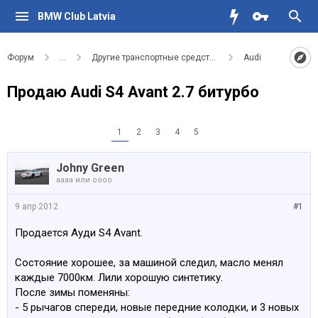
BMW Club Latvia
Форум
...
Другие транспортные средства
Audi
Продаю Audi S4 Avant 2.7 битурбо
1
2
3
4
5
Johny Green
аааа или оооо
9 апр 2012
#1
Продается Ауди S4 Avant.
Состояние хорошее, за машиной следил, масло менял
каждые 7000км. Лили хорошую синтетику.
После зимы поменяны:
- 5 рычагов спереди, новые передние колодки, и 3 новых