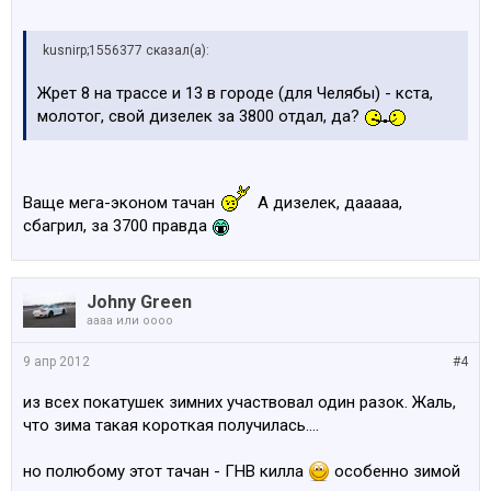
kusnirp;1556377 сказал(а):
Жрет 8 на трассе и 13 в городе (для Челябы) - кста,
молотог, свой дизелек за 3800 отдал, да?
Ваще мега-эконом тачан
А дизелек, дааааа,
сбагрил, за 3700 правда
Johny Green
аааа или оооо
9 апр 2012
#4
из всех покатушек зимних участвовал один разок. Жаль,
что зима такая короткая получилась....
но полюбому этот тачан - ГНВ килла
особенно зимой