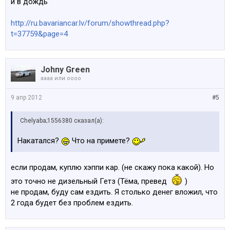
и в дождь
http://ru.bavariancar.lv/forum/showthread.php?
t=37759&page=4
Johny Green
аааа или оооо
9 апр 2012
#5
Chelyaba;1556380 сказал(а):
Накатался?
Что на примете?
если продам, куплю хэппи кар. (не скажу пока какой). Но
это точно не дизельный Гетз (Тёма, превед
)
не продам, буду сам ездить. Я столько денег вложил, что
2 года будет без проблем ездить.