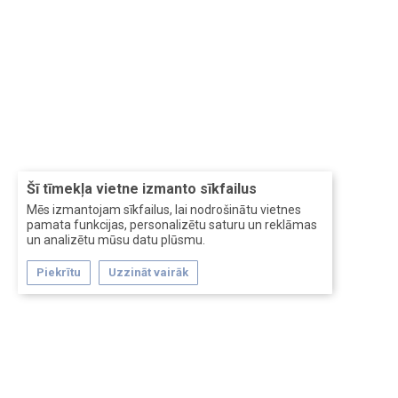
Šī tīmekļa vietne izmanto sīkfailus
Mēs izmantojam sīkfailus, lai nodrošinātu vietnes
pamata funkcijas, personalizētu saturu un reklāmas
un analizētu mūsu datu plūsmu.
Piekrītu
Uzzināt vairāk