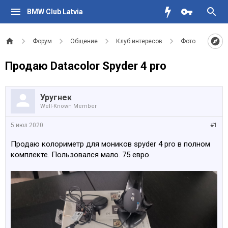
BMW Club Latvia
Форум
Общение
Клуб интересов
Фото
Продаю Datacolor Spyder 4 pro
Уругнек
Well-Known Member
5 июл 2020
#1
Продаю колориметр для моников spyder 4 pro в полном
комплекте. Пользовался мало. 75 евро.