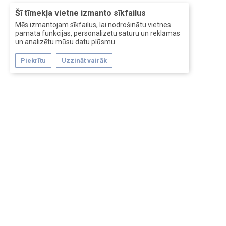
Šī tīmekļa vietne izmanto sīkfailus
Mēs izmantojam sīkfailus, lai nodrošinātu vietnes
pamata funkcijas, personalizētu saturu un reklāmas
un analizētu mūsu datu plūsmu.
Piekrītu
Uzzināt vairāk