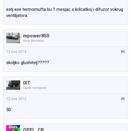
estj ese termomufta bu 1 mesjac s krilcatkoj i difuzor vokrug
ventiljatora
mpower850
New Member
12 ноя 2012
#5
skoljko glushitelj?????
IXT
Свой человек
12 ноя 2012
#6
50
OPEL_CR