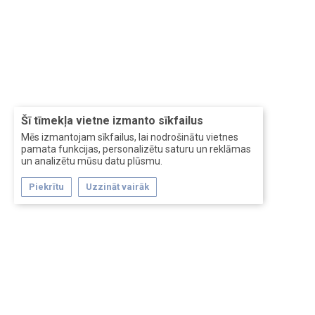
Šī tīmekļa vietne izmanto sīkfailus
Mēs izmantojam sīkfailus, lai nodrošinātu vietnes
pamata funkcijas, personalizētu saturu un reklāmas
un analizētu mūsu datu plūsmu.
Piekrītu
Uzzināt vairāk
Forum software by XenForo™
Перевод:
XF-Russia.ru