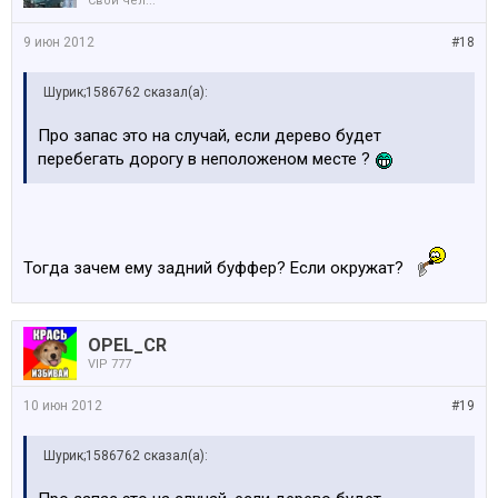
Свой чел...
9 июн 2012
#18
Шурик;1586762 сказал(а):
Про запас это на случай, если дерево будет
перебегать дорогу в неположеном месте ?
Тогда зачем ему задний буффер? Если окружат?
OPEL_CR
VIP 777
10 июн 2012
#19
Шурик;1586762 сказал(а):