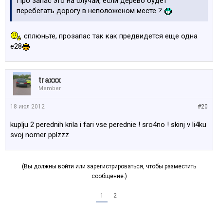
Про запас это на случай, если дерево будет
перебегать дорогу в неположеном месте ?
сплюньте, прозапас так как предвидется еще одна
е28
traxxx
Member
18 июл 2012
#20
kuplju 2 perednih krila i fari vse perednie ! sro4no ! skinj v li4ku
svoj nomer pplzzz
(Вы должны войти или зарегистрироваться, чтобы разместить
сообщение.)
1
2