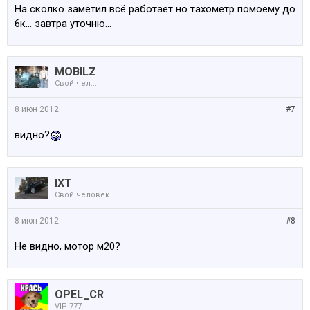
На сколко заметил всё работает но тахометр помоему до
6к... завтра уточню...
MOBILZ
Свой чел...
8 июн 2012
#7
видно?
IXT
Свой человек
8 июн 2012
#8
Не видно, мотор м20?
OPEL_CR
VIP 777