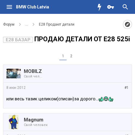
BMW Club Latvia
Форум
...
Е28 Продают детали
ПРОДАЮ ДЕТАЛИ ОТ Е28 525i
E28 БАЗАР
1
2
MOBILZ
Свой чел...
8 июн 2012
#1
или весь тазик целиком(списан)за дорого...
Magnum
Свой человек