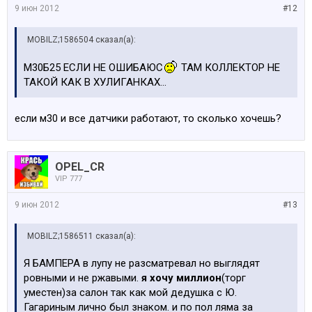
9 июн 2012
#12
MOBILZ;1586504 сказал(а):
М30Б25 ЕСЛИ НЕ ОШИБАЮС
ТАМ КОЛЛЕКТОР НЕ
ТАКОЙ КАК В ХУЛИГАНКАХ...
если м30 и все датчики работают, то сколько хочешь?
OPEL_CR
VIP 777
9 июн 2012
#13
MOBILZ;1586511 сказал(а):
Я БАМПЕРА в лупу не разсматревал но выглядят
ровными и не ржавыми.
я хочу миллион
(торг
уместен)за салон так как мой дедушка с Ю.
Гагариным лично был знаком. и по пол ляма за