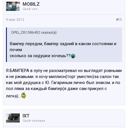
MOBILZ
Свой чел...
9 июн 2012
#11
OPEL_CR;1586492 сказал(а):
бампер передни, бампер задний в каком состоянии и
почем
сколько за сидушки хочешь??
Я БАМПЕРА в лупу не разсматревал но выглядят ровными
и не ржавыми. я хочу миллион(торг уместен)за салон так
как мой дедушка с Ю. Гагариным лично был знаком. и по
пол ляма за каждый бампер(я даже сам прикуел с
легка)...
IXT
Свой человек