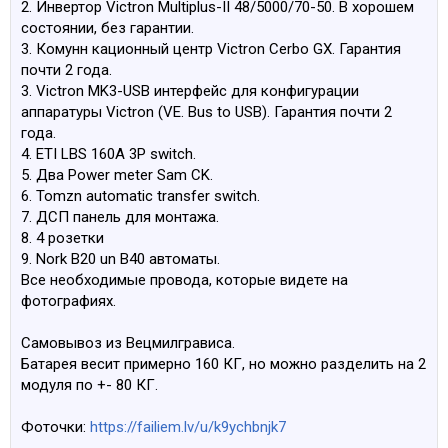
2. Инвертор Victron Multiplus-II 48/5000/70-50. В хорошем
состоянии, без гарантии.
3. Комунн кационный центр Victron Cerbo GX. Гарантия
почти 2 года.
3. Victron MK3-USB интерфейс для конфигурации
аппаратуры Victron (VE. Bus to USB). Гарантия почти 2
года.
4. ETI LBS 160A 3P switch.
5. Два Power meter Sam CK.
6. Tomzn automatic transfer switch.
7. ДСП панель для монтажа.
8. 4 розетки
9. Nork B20 un B40 автоматы.
Все необходимые провода, которые видете на
фотографиях.
Самовывоз из Вецмилгрависа.
Батарея весит примерно 160 КГ, но можно разделить на 2
модуля по +- 80 КГ.
Фоточки:
https://failiem.lv/u/k9ychbnjk7