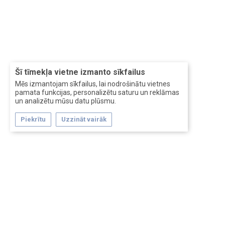
Šī tīmekļa vietne izmanto sīkfailus
Mēs izmantojam sīkfailus, lai nodrošinātu vietnes
pamata funkcijas, personalizētu saturu un reklāmas
un analizētu mūsu datu plūsmu.
Piekrītu
Uzzināt vairāk
Forum software by XenForo™
Перевод:
XF-Russia.ru