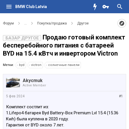
BMW Club Latvia
Форум
...
Покупка/продажа
Другое
Продаю готовый комплект
БАЗАР ДРУГОЕ
бесперебойного питания с батареей
BYD на 15.4 кВтч и инвертором Victron
Метки:
byd
victron
солнечные панели
Akycmuk
Active Member
5 фев 2024
#1
Комплект состлит из:
1.Lifepo4 батарея Byd Battery-Box Premium Lvl 15.4 (15.36
Kwh) была куплена в 2020 году.
Гарантия от BYD около 7 лет.