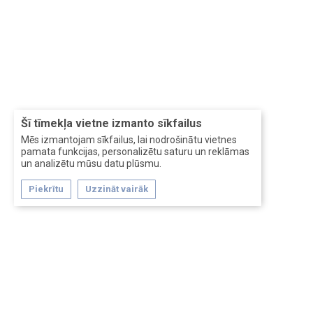
Šī tīmekļa vietne izmanto sīkfailus
Mēs izmantojam sīkfailus, lai nodrošinātu vietnes
pamata funkcijas, personalizētu saturu un reklāmas
un analizētu mūsu datu plūsmu.
Piekrītu
Uzzināt vairāk