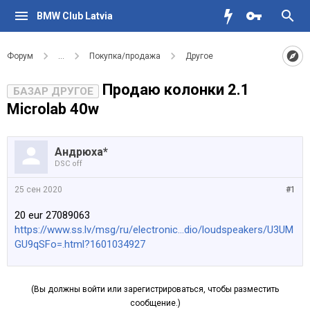
BMW Club Latvia
Форум
...
Покупка/продажа
Другое
Продаю колонки 2.1
БАЗАР ДРУГОЕ
Microlab 40w
Андрюха*
DSC off
25 сен 2020
#1
20 eur 27089063
https://www.ss.lv/msg/ru/electronic...dio/loudspeakers/U3UM
GU9qSFo=.html?1601034927
(Вы должны войти или зарегистрироваться, чтобы разместить
сообщение.)