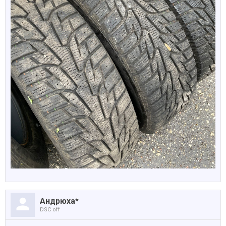
Андрюха*
DSC off