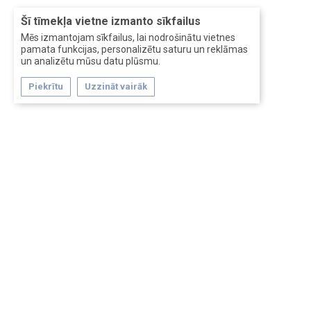
Šī tīmekļa vietne izmanto sīkfailus
Mēs izmantojam sīkfailus, lai nodrošinātu vietnes
pamata funkcijas, personalizētu saturu un reklāmas
un analizētu mūsu datu plūsmu.
Piekrītu
Uzzināt vairāk
Forum software by XenForo™
Перевод:
XF-Russia.ru
Сделано в
Entrypoint
Обратная связь
Помощь
Условия и правила