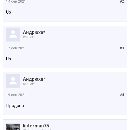
14 сен 2021
#2
Up
Андрюха*
DSC off
17 сен 2021
#3
Up
Андрюха*
DSC off
19 сен 2021
#4
Продано
listerman75