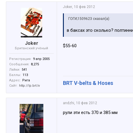
Joker
,
10 фев 2012
ГОГИ;1509623 сказал(а):
в баксах это сколько? полтинн
Joker
$55-60
Британский учёный
Регистрация:
9 апр 2005
Сообщения:
8,275
Лайки:
541
Баллы:
113
Адрес:
Рига
BRT V-belts & Hoses
Сайт:
http://lp.brt.lv
аndzhi
,
10 фев 2012
рули эти есть 370 и 385 мм