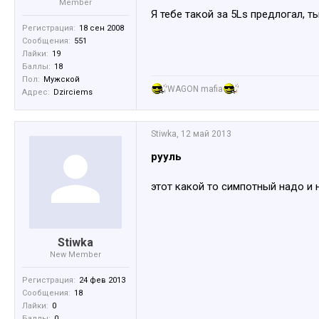
Member
Я тебе такой за 5Ls предлогал, т
Регистрация:
18 сен 2008
Сообщения:
551
Лайки:
19
Баллы:
18
Пол:
Мужской
WAGON mafia
Адрес:
Dzirciems
Stiwka
,
12 май 2013
рууль
этот какой то симпотный надо и н
Stiwka
New Member
Регистрация:
24 фев 2013
Сообщения:
18
Лайки:
0
Баллы:
0