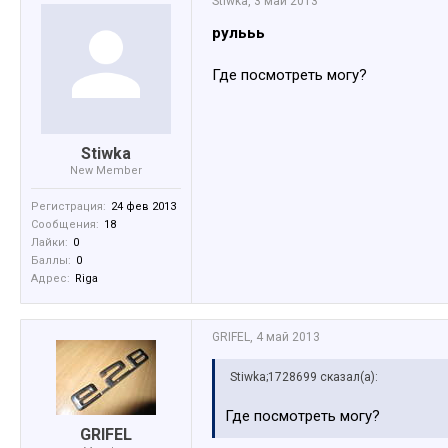
Stiwka
,
3 май 2013
рулььь
Где посмотреть могу?
Stiwka
New Member
Регистрация:
24 фев 2013
Сообщения:
18
Лайки:
0
Баллы:
0
Адрес:
Riga
GRIFEL
,
4 май 2013
Stiwka;1728699 сказал(а):
Где посмотреть могу?
GRIFEL