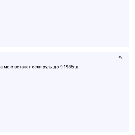
#2
 мою встанет если руль до 9.1985г.в.