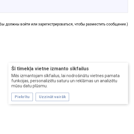
(Вы должны войти или зарегистрироваться, чтобы разместить сообщение.)
Šī tīmekļa vietne izmanto sīkfailus
Mēs izmantojam sīkfailus, lai nodrošinātu vietnes pamata
funkcijas, personalizētu saturu un reklāmas un analizētu
mūsu datu plūsmu.
Piekrītu
Uzzināt vairāk