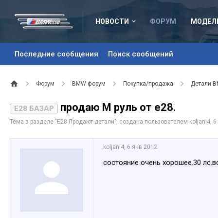
НОВОСТИ
ФОРУМ
МОДЕЛ
Последние сообщения
Поиск сообщений
Форум
BMW форум
Покупка/продажа
Детали 
продаю М руль от е28.
E28 БАЗАР
Тема в разделе "
Е28 Продают детали
", создана пользователем
koljani4
,
6
koljani4
,
6 янв 2012
состояние очень хорошее.30 лс.