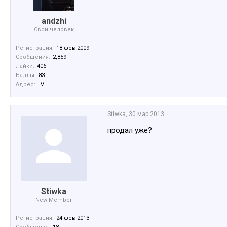
аndzhi
Свой человек
Регистрация:
18 фев 2009
Сообщения:
2,859
Лайки:
406
Баллы:
83
Адрес:
LV
Stiwka
,
30 мар 2013
продал уже?
Stiwka
New Member
Регистрация:
24 фев 2013