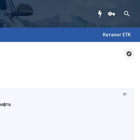
Каталог ETK
#1
ифта.