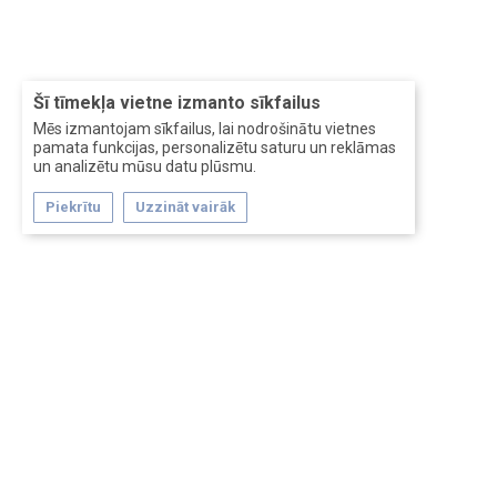
Šī tīmekļa vietne izmanto sīkfailus
Mēs izmantojam sīkfailus, lai nodrošinātu vietnes
pamata funkcijas, personalizētu saturu un reklāmas
un analizētu mūsu datu plūsmu.
Piekrītu
Uzzināt vairāk