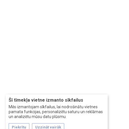
Šī tīmekļa vietne izmanto sīkfailus
Mēs izmantojam sīkfailus, lai nodrošinātu vietnes
pamata funkcijas, personalizētu saturu un reklāmas
un analizētu mūsu datu plūsmu.
Piekrītu
Uzzināt vairāk