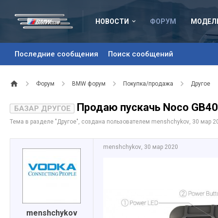
НОВОСТИ
ФОРУМ
МОДЕЛ
Последние сообщения
Поиск сообщений
Форум
BMW форум
Покупка/продажа
Другое
Продаю пускачь Noco GB4
БАЗАР ДРУГОЕ
Тема в разделе "
Другое
", создана пользователем
menshchykov
,
30 мар 2
menshchykov
,
30 мар 2020
menshchykov