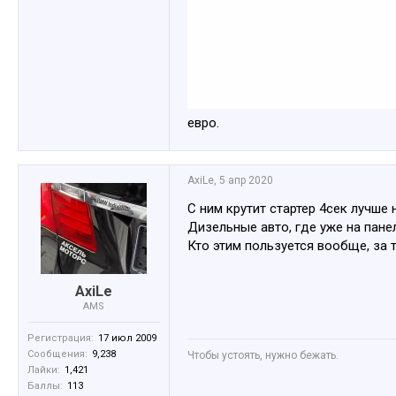
евро.
AxiLe
,
5 апр 2020
С ним крутит стартер 4сек лучше 
Дизельные авто, где уже на панел
Кто этим пользуется вообще, за т
AxiLe
AMS
Регистрация:
17 июл 2009
Сообщения:
9,238
Чтобы устоять, нужно бежать.
Лайки:
1,421
Баллы:
113