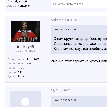
Пол:
Мужской
gutta
нравится это.
Адрес:
Ventspils
Andrey45
,
5 апр 2020
AxiLe сказал(а):
↑
С ним крутит стартер 4сек лучш
Дизельные авто, где уже на пан
Andrey45
Кто этим пользуется вообще, за
Свой человек
Регистрация:
4 окт 2007
Именно этот вариат не крутит ил
Сообщения:
12,547
Лайки:
1,576
Баллы:
113
Адрес:
Рига
D3
,
5 апр 2020
AxiLe сказал(а):
↑