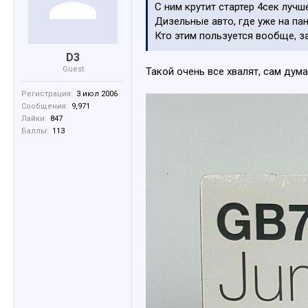
С ним крутит стартер 4сек лучш
Дизельные авто, где уже на пан
Кто этим пользуется вообще, за
D3
Guest
Такой очень все хвалят, сам дум
Регистрация:
3 июл 2006
Сообщения:
9,971
Лайки:
847
Баллы:
113