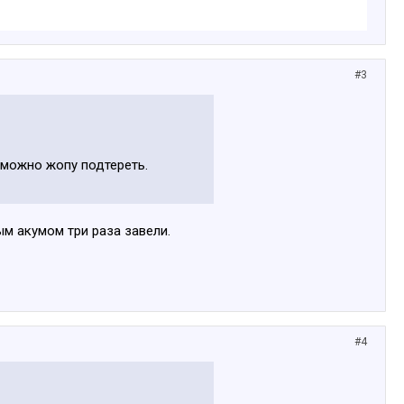
#3
м можно жопу подтереть.
ым акумом три раза завели.
#4