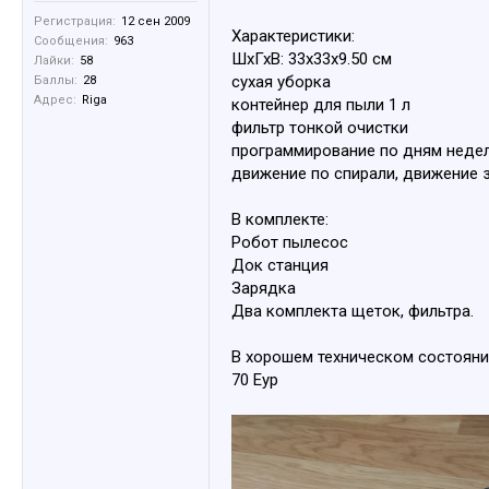
Регистрация:
12 сен 2009
Характеристики:
Сообщения:
963
ШхГхВ: 33x33x9.50 см
Лайки:
58
сухая уборка
Баллы:
28
Адрес:
Riga
контейнер для пыли 1 л
фильтр тонкой очистки
программирование по дням неде
движение по спирали, движение з
В комплекте:
Робот пылесос
Док станция
Зарядка
Два комплекта щеток, фильтра.
В хорошем техническом состояни
70 Еур