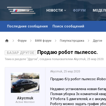
НОВОСТИ
ФОРУМ
МОДЕЛ
Последние сообщения
Поиск сообщений
Форум
BMW форум
Покупка/продажа
Другое
Продаю робот пылесос.
БАЗАР ДРУГОЕ
Тема в разделе "
Другое
", создана пользователем
Akycmuk
,
25 мар 2020
.
Akycmuk
,
25 мар 2020
Продаю б/у робот пылесос iRobo
Недавно установлена новая бата
Полная уборка 3х комнатной кварт
Akycmuk
У Робота 5 двигателей, и с акку
Active Member
Роботу можно задать график убо